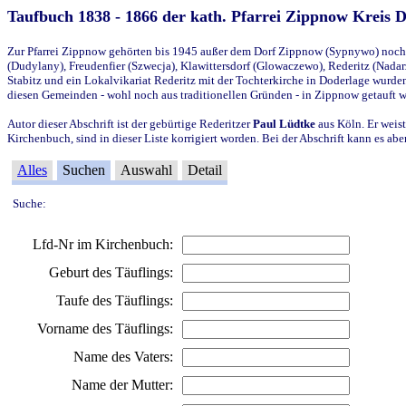
Taufbuch 1838 - 1866 der kath. Pfarrei Zippnow Kreis 
Zur Pfarrei Zippnow gehörten bis 1945 außer dem Dorf Zippnow (Sypnywo) noch d
(Dudylany), Freudenfier (Szwecja), Klawittersdorf (Glowaczewo), Rederitz (Nadarz
Stabitz und ein Lokalvikariat Rederitz mit der Tochterkirche in Doderlage wurd
diesen Gemeinden - wohl noch aus traditionellen Gründen - in Zippnow getauft 
Autor dieser Abschrift ist der gebürtige Rederitzer
Paul Lüdtke
aus Köln. Er weist
Kirchenbuch, sind in dieser Liste korrigiert worden. Bei der Abschrift kann es 
Alles
Suchen
Auswahl
Detail
Suche:
Lfd-Nr im Kirchenbuch:
Geburt des Täuflings:
Taufe des Täuflings:
Vorname des Täuflings:
Name des Vaters:
Name der Mutter: