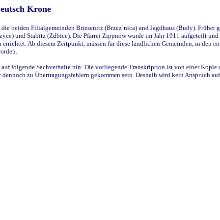
Deutsch Krone
ie beiden Filialgemeinden Briesenitz (Brzez`nica) und Jagdhaus (Budy). Früher g
yce) und Stabitz (Zdbice). Die Pfarrei Zippnow wurde im Jahr 1911 aufgeteilt und e
en errichtet. Ab diesem Zeitpunkt, müssen für diese ländlichen Gemeinden, in den
worden.
 auf folgende Sachverhalte hin: Die vorliegende Transkription ist von einer Kopie 
aber dennoch zu Übertragungsfehlern gekommen sein. Deshalb wird kein Anspruch auf 