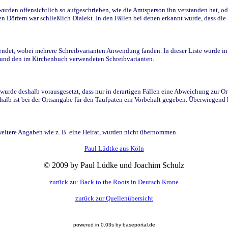
den offensichtlich so aufgeschrieben, wie die Amtsperson ihn verstanden hat, ode
n Dörfern war schließlich Dialekt. In den Fällen bei denen erkannt wurde, dass di
t, wobei mehrere Schreibvarianten Anwendung fanden. In dieser Liste wurde in de
n und den im Kirchenbuch verwendeten Schreibvarianten.
wurde deshalb vorausgesetzt, dass nur in derartigen Fällen eine Abweichung zur O
eshalb ist bei der Ortsangabe für den Taufpaten ein Vorbehalt gegeben. Überwiegen
weitere Angaben wie z. B. eine Heirat, wurden nicht übernommen.
Paul Lüdtke aus Köln
© 2009 by Paul Lüdke und Joachim Schulz
zurück zu: Back to the Roots in Deutsch Krone
zurück zur Quellenübersicht
powered in 0.03s by baseportal.de