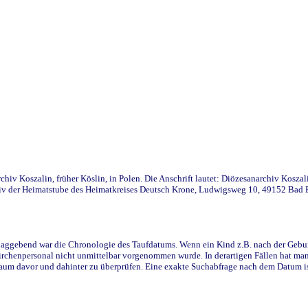
iv Koszalin, früher Köslin, in Polen. Die Anschrift lautet: Diözesanarchiv Koszal
v der Heimatstube des Heimatkreises Deutsch Krone, Ludwigsweg 10, 49152 Bad Ess
ggebend war die Chronologie des Taufdatums. Wenn ein Kind z.B. nach der Geburt 
rchenpersonal nicht unmittelbar vorgenommen wurde. In derartigen Fällen hat man d
raum davor und dahinter zu überprüfen. Eine exakte Suchabfrage nach dem Datum i