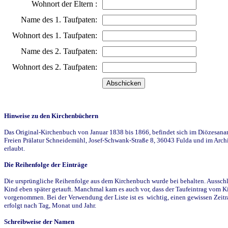
Wohnort der Eltern :
Name des 1. Taufpaten:
Wohnort des 1. Taufpaten:
Name des 2. Taufpaten:
Wohnort des 2. Taufpaten:
Hinweise zu den Kirchenbüchern
Das Original-Kirchenbuch von Januar 1838 bis 1866, befindet sich im Diözesanarch
Freien Prälatur Schneidemühl, Josef-Schwank-Straße 8, 36043 Fulda und im Archi
erlaubt.
Die Reihenfolge der Einträge
Die ursprüngliche Reihenfolge aus dem Kirchenbuch wurde bei behalten. Ausschla
Kind eben später getauft. Manchmal kam es auch vor, dass der Taufeintrag vom Ki
vorgenommen. Bei der Verwendung der Liste ist es wichtig, einen gewissen Zeit
erfolgt nach Tag, Monat und Jahr.
Schreibweise der Namen