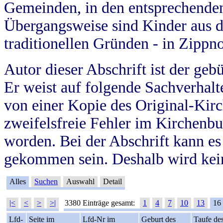
Gemeinden, in den entsprechende
Übergangsweise sind Kinder aus 
traditionellen Gründen - in Zippn
Autor dieser Abschrift ist der geb
Er weist auf folgende Sachverhalte
von einer Kopie des Original-Kirc
zweifelsfreie Fehler im Kirchenbuc
worden. Bei der Abschrift kann e
gekommen sein. Deshalb wird kein
Alles
Suchen
Auswahl
Detail
|<
<
>
>|
3380 Einträge gesamt:
1
4
7
10
13
16
Lfd-
Seite im
Lfd-Nr im
Geburt des
Taufe de