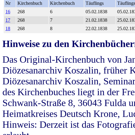
Nr
Kirchenbuch
Kirchenbuch
Täuflings
Täufling
16
268
6
05.02.1838
05.02.18
17
268
7
21.02.1838
25.02.18
18
268
8
22.02.1838
25.02.18
Hinweise zu den Kirchenbücher
Das Original-Kirchenbuch von Jan
Diözesanarchiv Koszalin, früher Kö
Diözesanarchiv Koszalin, Seminar
des Kirchenbuches liegt in der Fr
Schwank-Straße 8, 36043 Fulda u
Heimatkreises Deutsch Krone, Lu
Hinweis: Derzeit ist das Fotograf