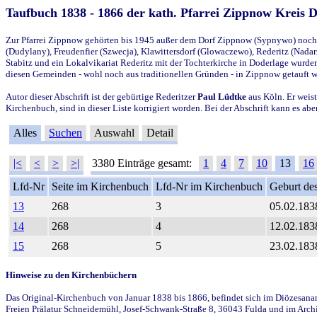
Taufbuch 1838 - 1866 der kath. Pfarrei Zippnow Kreis 
Zur Pfarrei Zippnow gehörten bis 1945 außer dem Dorf Zippnow (Sypnywo) noch d
(Dudylany), Freudenfier (Szwecja), Klawittersdorf (Glowaczewo), Rederitz (Nadarz
Stabitz und ein Lokalvikariat Rederitz mit der Tochterkirche in Doderlage wurd
diesen Gemeinden - wohl noch aus traditionellen Gründen - in Zippnow getauft 
Autor dieser Abschrift ist der gebürtige Rederitzer
Paul Lüdtke
aus Köln. Er weist
Kirchenbuch, sind in dieser Liste korrigiert worden. Bei der Abschrift kann es 
Alles
Suchen
Auswahl
Detail
|<
<
>
>|
3380 Einträge gesamt:
1
4
7
10
13
16
Lfd-Nr
Seite im Kirchenbuch
Lfd-Nr im Kirchenbuch
Geburt des
13
268
3
05.02.183
14
268
4
12.02.183
15
268
5
23.02.183
Hinweise zu den Kirchenbüchern
Das Original-Kirchenbuch von Januar 1838 bis 1866, befindet sich im Diözesanarch
Freien Prälatur Schneidemühl, Josef-Schwank-Straße 8, 36043 Fulda und im Archi