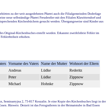
ehörten zu der weit ausgedehnten Pfarrei auch die Filialgemeinden Doderlage
ine neue selbständige Pfarrei Freudenfier mit den Filialen Klawittersdorf und
 entsprechenden Kirchenbüchern gesucht werden. Übergangsweise sind Kinder aus
des Original-Kirchenbuches erstellt worden. Erkannte zweifelsfreie Fehler im
Fehlerfreiheit erhoben.
ters
Vorname des Vaters
Name der Mutter
Wohnort der Eltern
Andreas
Lüdke
Rederitz
Peter
Lüdke
Zippnow
Michael
Hohnke
Zippnow
in, Seminarryjna 2, 75-817 Koszalin. Je eine Kopie des Kirchenbuches liegt in der
en. Hinweis: Derzeit ist das Fotografieren in der Heimatstube in Bad Essen