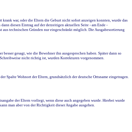
krank war, oder die Eltern die Geburt nicht sofort anzeigen konnten, wurde das
ann diesen Eintrag auf der derzeitigen aktuellen Seite - am Ende -
st aus technischen Gründen nur eingeschränkt möglich. Die Ausgabesortierung
r besser gesagt, wie die Bewohner ihn ausgesprochen haben. Später dann so
e Schreibweise nicht richtig ist, wurden Korrekturen vorgenommen.
r Spalte Wohnort der Eltern, grundsätzlich der deutsche Ortsname eingetragen.
rtsangabe der Eltern vorliegt, wenn diese auch angegeben wurde. Hierbei wurde
d kann man aber von der Richtigkeit dieser Angabe ausgehen.