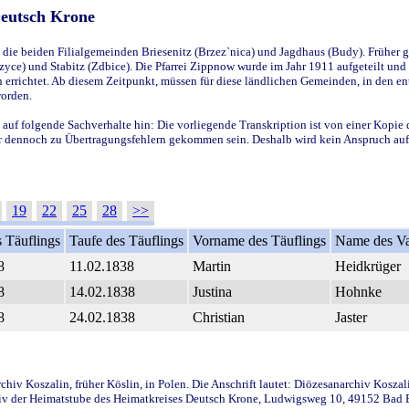
Deutsch Krone
ie beiden Filialgemeinden Briesenitz (Brzez`nica) und Jagdhaus (Budy). Früher g
yce) und Stabitz (Zdbice). Die Pfarrei Zippnow wurde im Jahr 1911 aufgeteilt und e
en errichtet. Ab diesem Zeitpunkt, müssen für diese ländlichen Gemeinden, in den
worden.
 auf folgende Sachverhalte hin: Die vorliegende Transkription ist von einer Kopie 
aber dennoch zu Übertragungsfehlern gekommen sein. Deshalb wird kein Anspruch auf 
19
22
25
28
>>
 Täuflings
Taufe des Täuflings
Vorname des Täuflings
Name des Va
8
11.02.1838
Martin
Heidkrüger
8
14.02.1838
Justina
Hohnke
8
24.02.1838
Christian
Jaster
iv Koszalin, früher Köslin, in Polen. Die Anschrift lautet: Diözesanarchiv Koszal
v der Heimatstube des Heimatkreises Deutsch Krone, Ludwigsweg 10, 49152 Bad Ess