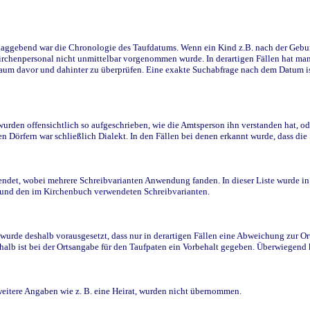
ggebend war die Chronologie des Taufdatums. Wenn ein Kind z.B. nach der Geburt 
rchenpersonal nicht unmittelbar vorgenommen wurde. In derartigen Fällen hat man d
raum davor und dahinter zu überprüfen. Eine exakte Suchabfrage nach dem Datum i
den offensichtlich so aufgeschrieben, wie die Amtsperson ihn verstanden hat, ode
n Dörfern war schließlich Dialekt. In den Fällen bei denen erkannt wurde, dass di
t, wobei mehrere Schreibvarianten Anwendung fanden. In dieser Liste wurde in de
n und den im Kirchenbuch verwendeten Schreibvarianten.
wurde deshalb vorausgesetzt, dass nur in derartigen Fällen eine Abweichung zur O
eshalb ist bei der Ortsangabe für den Taufpaten ein Vorbehalt gegeben. Überwiegen
weitere Angaben wie z. B. eine Heirat, wurden nicht übernommen.