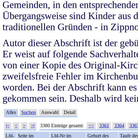
Gemeinden, in den entsprechende
Übergangsweise sind Kinder aus 
traditionellen Gründen - in Zippn
Autor dieser Abschrift ist der geb
Er weist auf folgende Sachverhalte
von einer Kopie des Original-Kirc
zweifelsfreie Fehler im Kirchenbuc
worden. Bei der Abschrift kann e
gekommen sein. Deshalb wird kein
Alles
Suchen
Auswahl
Detail
|<
<
>
>|
3380 Einträge gesamt:
<<
3361
3364
336
Lfd-
Seite im
Lfd-Nr im
Geburt des
Taufe de