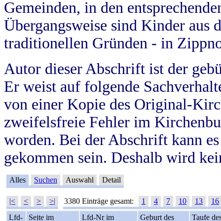
Gemeinden, in den entsprechende
Übergangsweise sind Kinder aus 
traditionellen Gründen - in Zippn
Autor dieser Abschrift ist der geb
Er weist auf folgende Sachverhalte
von einer Kopie des Original-Kirc
zweifelsfreie Fehler im Kirchenbuc
worden. Bei der Abschrift kann e
gekommen sein. Deshalb wird kein
Alles
Suchen
Auswahl
Detail
|<
<
>
>|
3380 Einträge gesamt:
1
4
7
10
13
16
Lfd-
Seite im
Lfd-Nr im
Geburt des
Taufe de