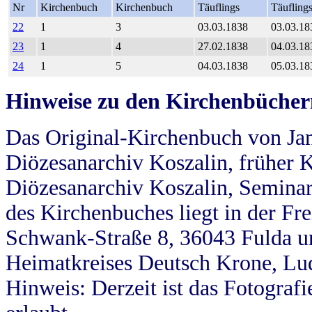
Nr
Kirchenbuch
Kirchenbuch
Täuflings
Täufling
22
1
3
03.03.1838
03.03.18
23
1
4
27.02.1838
04.03.18
24
1
5
04.03.1838
05.03.18
Hinweise zu den Kirchenbücher
Das Original-Kirchenbuch von Jan
Diözesanarchiv Koszalin, früher Kö
Diözesanarchiv Koszalin, Seminar
des Kirchenbuches liegt in der Fr
Schwank-Straße 8, 36043 Fulda u
Heimatkreises Deutsch Krone, Lu
Hinweis: Derzeit ist das Fotograf