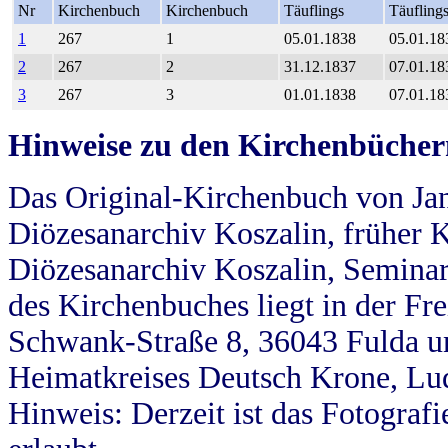
Nr
Kirchenbuch
Kirchenbuch
Täuflings
Täufling
1
267
1
05.01.1838
05.01.18
2
267
2
31.12.1837
07.01.18
3
267
3
01.01.1838
07.01.18
Hinweise zu den Kirchenbücher
Das Original-Kirchenbuch von Jan
Diözesanarchiv Koszalin, früher Kö
Diözesanarchiv Koszalin, Seminar
des Kirchenbuches liegt in der Fr
Schwank-Straße 8, 36043 Fulda u
Heimatkreises Deutsch Krone, Lu
Hinweis: Derzeit ist das Fotograf