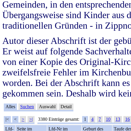
Gemeinden, in den entsprechende
Übergangsweise sind Kinder aus 
traditionellen Gründen - in Zippn
Autor dieser Abschrift ist der geb
Er weist auf folgende Sachverhalte
von einer Kopie des Original-Kirc
zweifelsfreie Fehler im Kirchenbuc
worden. Bei der Abschrift kann e
gekommen sein. Deshalb wird kein
Alles
Suchen
Auswahl
Detail
|<
<
>
>|
3380 Einträge gesamt:
1
4
7
10
13
16
Lfd-
Seite im
Lfd-Nr im
Geburt des
Taufe de