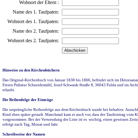
Wohnort der Eltern :
Name des 1. Taufpaten:
Wohnort des 1. Taufpaten:
Name des 2. Taufpaten:
Wohnort des 2. Taufpaten:
Hinweise zu den Kirchenbüchern
Das Original-Kirchenbuch von Januar 1838 bis 1866, befindet sich im Diözesanarch
Freien Prälatur Schneidemühl, Josef-Schwank-Straße 8, 36043 Fulda und im Archi
erlaubt.
Die Reihenfolge der Einträge
Die ursprüngliche Reihenfolge aus dem Kirchenbuch wurde bei behalten. Ausschla
Kind eben später getauft. Manchmal kam es auch vor, dass der Taufeintrag vom Ki
vorgenommen. Bei der Verwendung der Liste ist es wichtig, einen gewissen Zeit
erfolgt nach Tag, Monat und Jahr.
Schreibweise der Namen