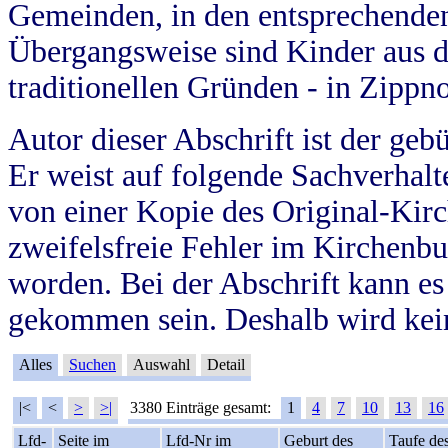
Gemeinden, in den entsprechende
Übergangsweise sind Kinder aus 
traditionellen Gründen - in Zippn
Autor dieser Abschrift ist der geb
Er weist auf folgende Sachverhalte
von einer Kopie des Original-Kirc
zweifelsfreie Fehler im Kirchenbuc
worden. Bei der Abschrift kann e
gekommen sein. Deshalb wird kein
Alles
Suchen
Auswahl
Detail
|<
<
>
>|
3380 Einträge gesamt:
1
4
7
10
13
16
Lfd-
Seite im
Lfd-Nr im
Geburt des
Taufe de