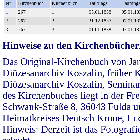
Nr
Kirchenbuch
Kirchenbuch
Täuflings
Täufling
1
267
1
05.01.1838
05.01.18
2
267
2
31.12.1837
07.01.18
3
267
3
01.01.1838
07.01.18
Hinweise zu den Kirchenbücher
Das Original-Kirchenbuch von Jan
Diözesanarchiv Koszalin, früher Kö
Diözesanarchiv Koszalin, Seminar
des Kirchenbuches liegt in der Fr
Schwank-Straße 8, 36043 Fulda u
Heimatkreises Deutsch Krone, Lu
Hinweis: Derzeit ist das Fotograf