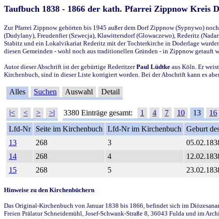
Taufbuch 1838 - 1866 der kath. Pfarrei Zippnow Kreis 
Zur Pfarrei Zippnow gehörten bis 1945 außer dem Dorf Zippnow (Sypnywo) noch d
(Dudylany), Freudenfier (Szwecja), Klawittersdorf (Glowaczewo), Rederitz (Nadarz
Stabitz und ein Lokalvikariat Rederitz mit der Tochterkirche in Doderlage wurd
diesen Gemeinden - wohl noch aus traditionellen Gründen - in Zippnow getauft 
Autor dieser Abschrift ist der gebürtige Rederitzer
Paul Lüdtke
aus Köln. Er weist
Kirchenbuch, sind in dieser Liste korrigiert worden. Bei der Abschrift kann es 
Alles
Suchen
Auswahl
Detail
|<
<
>
>|
3380 Einträge gesamt:
1
4
7
10
13
16
Lfd-Nr
Seite im Kirchenbuch
Lfd-Nr im Kirchenbuch
Geburt des
13
268
3
05.02.183
14
268
4
12.02.183
15
268
5
23.02.183
Hinweise zu den Kirchenbüchern
Das Original-Kirchenbuch von Januar 1838 bis 1866, befindet sich im Diözesanarch
Freien Prälatur Schneidemühl, Josef-Schwank-Straße 8, 36043 Fulda und im Archi