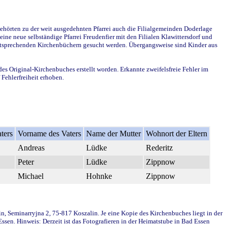
ehörten zu der weit ausgedehnten Pfarrei auch die Filialgemeinden Doderlage
ine neue selbständige Pfarrei Freudenfier mit den Filialen Klawittersdorf und
 entsprechenden Kirchenbüchern gesucht werden. Übergangsweise sind Kinder aus
des Original-Kirchenbuches erstellt worden. Erkannte zweifelsfreie Fehler im
Fehlerfreiheit erhoben.
ters
Vorname des Vaters
Name der Mutter
Wohnort der Eltern
Andreas
Lüdke
Rederitz
Peter
Lüdke
Zippnow
Michael
Hohnke
Zippnow
in, Seminarryjna 2, 75-817 Koszalin. Je eine Kopie des Kirchenbuches liegt in der
en. Hinweis: Derzeit ist das Fotografieren in der Heimatstube in Bad Essen