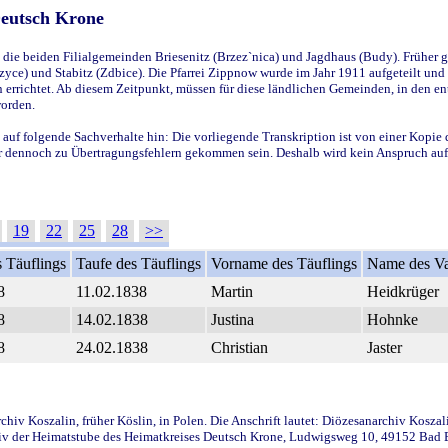
Deutsch Krone
ie beiden Filialgemeinden Briesenitz (Brzez`nica) und Jagdhaus (Budy). Früher g
yce) und Stabitz (Zdbice). Die Pfarrei Zippnow wurde im Jahr 1911 aufgeteilt und e
en errichtet. Ab diesem Zeitpunkt, müssen für diese ländlichen Gemeinden, in den
worden.
 auf folgende Sachverhalte hin: Die vorliegende Transkription ist von einer Kopie 
aber dennoch zu Übertragungsfehlern gekommen sein. Deshalb wird kein Anspruch auf 
19
22
25
28
>>
 Täuflings
Taufe des Täuflings
Vorname des Täuflings
Name des Va
8
11.02.1838
Martin
Heidkrüger
8
14.02.1838
Justina
Hohnke
8
24.02.1838
Christian
Jaster
iv Koszalin, früher Köslin, in Polen. Die Anschrift lautet: Diözesanarchiv Koszal
v der Heimatstube des Heimatkreises Deutsch Krone, Ludwigsweg 10, 49152 Bad Ess