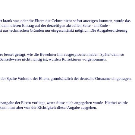
krank war, oder die Eltern die Geburt nicht sofort anzeigen konnten, wurde das
ann diesen Eintrag auf der derzeitigen aktuellen Seite - am Ende -
st aus technischen Gründen nur eingeschränkt möglich. Die Ausgabesortierung
r besser gesagt, wie die Bewohner ihn ausgesprochen haben. Später dann so
e Schreibweise nicht richtig ist, wurden Korrekturen vorgenommen.
r Spalte Wohnort der Eltern, grundsätzlich der deutsche Ortsname eingetragen.
rtsangabe der Eltern vorliegt, wenn diese auch angegeben wurde. Hierbei wurde
d kann man aber von der Richtigkeit dieser Angabe ausgehen.