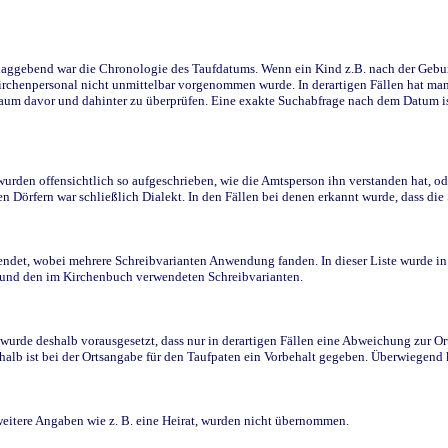
ggebend war die Chronologie des Taufdatums. Wenn ein Kind z.B. nach der Geburt 
rchenpersonal nicht unmittelbar vorgenommen wurde. In derartigen Fällen hat man d
raum davor und dahinter zu überprüfen. Eine exakte Suchabfrage nach dem Datum i
den offensichtlich so aufgeschrieben, wie die Amtsperson ihn verstanden hat, ode
n Dörfern war schließlich Dialekt. In den Fällen bei denen erkannt wurde, dass di
t, wobei mehrere Schreibvarianten Anwendung fanden. In dieser Liste wurde in de
n und den im Kirchenbuch verwendeten Schreibvarianten.
wurde deshalb vorausgesetzt, dass nur in derartigen Fällen eine Abweichung zur O
eshalb ist bei der Ortsangabe für den Taufpaten ein Vorbehalt gegeben. Überwiegen
weitere Angaben wie z. B. eine Heirat, wurden nicht übernommen.