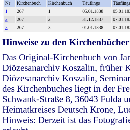
Nr
Kirchenbuch
Kirchenbuch
Täuflings
Täufling
1
267
1
05.01.1838
05.01.18
2
267
2
31.12.1837
07.01.18
3
267
3
01.01.1838
07.01.18
Hinweise zu den Kirchenbücher
Das Original-Kirchenbuch von Jan
Diözesanarchiv Koszalin, früher Kö
Diözesanarchiv Koszalin, Seminar
des Kirchenbuches liegt in der Fr
Schwank-Straße 8, 36043 Fulda u
Heimatkreises Deutsch Krone, Lu
Hinweis: Derzeit ist das Fotograf