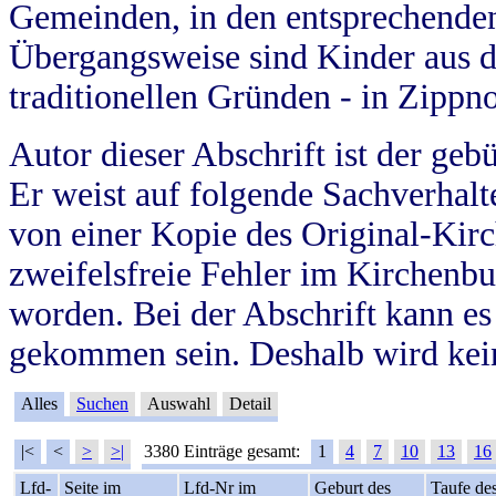
Gemeinden, in den entsprechende
Übergangsweise sind Kinder aus 
traditionellen Gründen - in Zippn
Autor dieser Abschrift ist der geb
Er weist auf folgende Sachverhalte
von einer Kopie des Original-Kirc
zweifelsfreie Fehler im Kirchenbuc
worden. Bei der Abschrift kann e
gekommen sein. Deshalb wird kein
Alles
Suchen
Auswahl
Detail
|<
<
>
>|
3380 Einträge gesamt:
1
4
7
10
13
16
Lfd-
Seite im
Lfd-Nr im
Geburt des
Taufe de