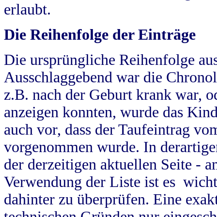
erlaubt.
Die Reihenfolge der Einträge
Die ursprüngliche Reihenfolge au
Ausschlaggebend war die Chronol
z.B. nach der Geburt krank war, od
anzeigen konnten, wurde das Kind
auch vor, dass der Taufeintrag vo
vorgenommen wurde. In derartigen
der derzeitigen aktuellen Seite -
Verwendung der Liste ist es wich
dahinter zu überprüfen. Eine exa
technischen Gründen nur eingesch