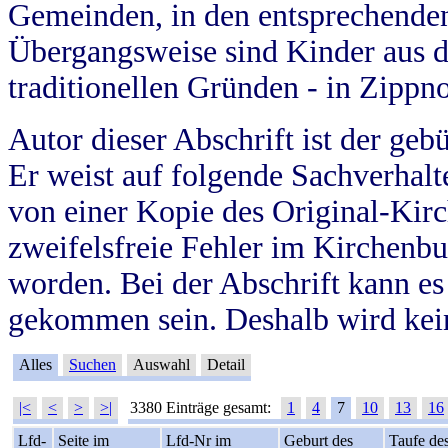
Gemeinden, in den entsprechende
Übergangsweise sind Kinder aus 
traditionellen Gründen - in Zippn
Autor dieser Abschrift ist der geb
Er weist auf folgende Sachverhalte
von einer Kopie des Original-Kirc
zweifelsfreie Fehler im Kirchenbuc
worden. Bei der Abschrift kann e
gekommen sein. Deshalb wird kein
Alles
Suchen
Auswahl
Detail
|<
<
>
>|
3380 Einträge gesamt:
1
4
7
10
13
16
Lfd-
Seite im
Lfd-Nr im
Geburt des
Taufe de