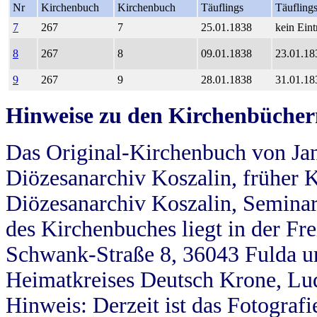
Nr
Kirchenbuch
Kirchenbuch
Täuflings
Täufling
7
267
7
25.01.1838
kein Eint
8
267
8
09.01.1838
23.01.18
9
267
9
28.01.1838
31.01.18
Hinweise zu den Kirchenbücher
Das Original-Kirchenbuch von Jan
Diözesanarchiv Koszalin, früher Kö
Diözesanarchiv Koszalin, Seminar
des Kirchenbuches liegt in der Fr
Schwank-Straße 8, 36043 Fulda u
Heimatkreises Deutsch Krone, Lu
Hinweis: Derzeit ist das Fotograf