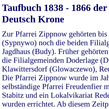
Taufbuch 1838 - 1866 der
Deutsch Krone
Zur Pfarrei Zippnow gehörten bi
(Sypnywo) noch die beiden Filial
Jagdhaus (Budy). Früher gehörten 
die Filialgemeinden Doderlage (D
Klawittersdorf (Glowaczewo), Red
Die Pfarrei Zippnow wurde im Jah
selbständige Pfarrei Freudenfier m
Stabitz und ein Lokalvikariat Red
wurden errichtet. Ab diesem Zeitp