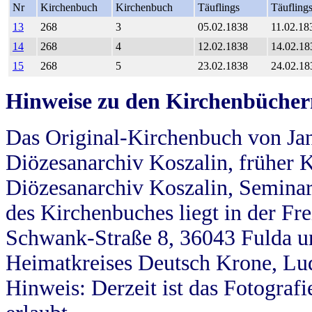
Nr
Kirchenbuch
Kirchenbuch
Täuflings
Täufling
13
268
3
05.02.1838
11.02.18
14
268
4
12.02.1838
14.02.18
15
268
5
23.02.1838
24.02.18
Hinweise zu den Kirchenbücher
Das Original-Kirchenbuch von Jan
Diözesanarchiv Koszalin, früher Kö
Diözesanarchiv Koszalin, Seminar
des Kirchenbuches liegt in der Fr
Schwank-Straße 8, 36043 Fulda u
Heimatkreises Deutsch Krone, Lu
Hinweis: Derzeit ist das Fotograf