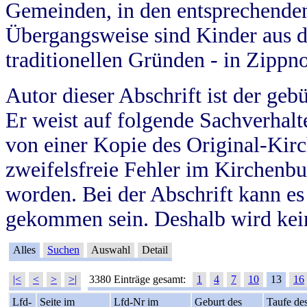
Gemeinden, in den entsprechende
Übergangsweise sind Kinder aus 
traditionellen Gründen - in Zippn
Autor dieser Abschrift ist der geb
Er weist auf folgende Sachverhalte
von einer Kopie des Original-Kirc
zweifelsfreie Fehler im Kirchenbuc
worden. Bei der Abschrift kann e
gekommen sein. Deshalb wird kein
Alles
Suchen
Auswahl
Detail
|<
<
>
>|
3380 Einträge gesamt:
1
4
7
10
13
16
Lfd-
Seite im
Lfd-Nr im
Geburt des
Taufe de