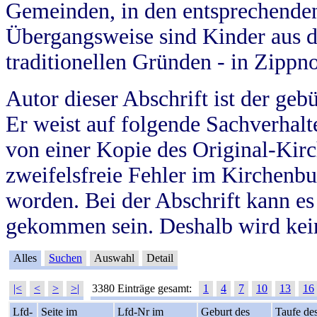
Gemeinden, in den entsprechende
Übergangsweise sind Kinder aus 
traditionellen Gründen - in Zippn
Autor dieser Abschrift ist der geb
Er weist auf folgende Sachverhalte
von einer Kopie des Original-Kirc
zweifelsfreie Fehler im Kirchenbuc
worden. Bei der Abschrift kann e
gekommen sein. Deshalb wird kein
Alles
Suchen
Auswahl
Detail
|<
<
>
>|
3380 Einträge gesamt:
1
4
7
10
13
16
Lfd-
Seite im
Lfd-Nr im
Geburt des
Taufe de