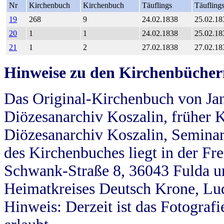
Nr
Kirchenbuch
Kirchenbuch
Täuflings
Täufling
19
268
9
24.02.1838
25.02.18
20
1
1
24.02.1838
25.02.18
21
1
2
27.02.1838
27.02.18
Hinweise zu den Kirchenbücher
Das Original-Kirchenbuch von Jan
Diözesanarchiv Koszalin, früher Kö
Diözesanarchiv Koszalin, Seminar
des Kirchenbuches liegt in der Fr
Schwank-Straße 8, 36043 Fulda u
Heimatkreises Deutsch Krone, Lu
Hinweis: Derzeit ist das Fotograf