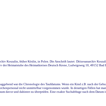
iv Koszalin, früher Köslin, in Polen. Die Anschrift lautet: Diözesanarchiv Koszal
v der Heimatstube des Heimatkreises Deutsch Krone, Ludwigsweg 10, 49152 Bad Ess
ggebend war die Chronologie des Taufdatums. Wenn ein Kind z.B. nach der Geburt 
rchenpersonal nicht unmittelbar vorgenommen wurde. In derartigen Fällen hat man d
raum davor und dahinter zu überprüfen. Eine exakte Suchabfrage nach dem Datum i