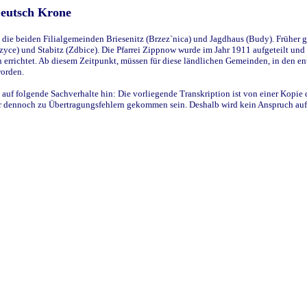
Deutsch Krone
ie beiden Filialgemeinden Briesenitz (Brzez`nica) und Jagdhaus (Budy). Früher g
yce) und Stabitz (Zdbice). Die Pfarrei Zippnow wurde im Jahr 1911 aufgeteilt und e
en errichtet. Ab diesem Zeitpunkt, müssen für diese ländlichen Gemeinden, in den
worden.
 auf folgende Sachverhalte hin: Die vorliegende Transkription ist von einer Kopie 
aber dennoch zu Übertragungsfehlern gekommen sein. Deshalb wird kein Anspruch auf 