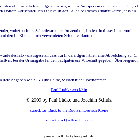
den offensichtlich so aufgeschrieben, wie die Amtsperson ihn verstanden hat, ode
n Dörfern war schließlich Dialekt. In den Fällen bei denen erkannt wurde, dass di
t, wobei mehrere Schreibvarianten Anwendung fanden. In dieser Liste wurde in de
n und den im Kirchenbuch verwendeten Schreibvarianten.
wurde deshalb vorausgesetzt, dass nur in derartigen Fällen eine Abweichung zur O
eshalb ist bei der Ortsangabe für den Taufpaten ein Vorbehalt gegeben. Überwiegen
weitere Angaben wie z. B. eine Heirat, wurden nicht übernommen.
Paul Lüdtke aus Köln
© 2009 by Paul Lüdke und Joachim Schulz
zurück zu: Back to the Roots in Deutsch Krone
zurück zur Quellenübersicht
powered in 0.01s by baseportal.de