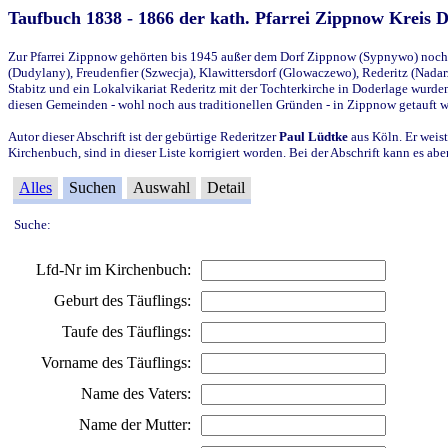
Taufbuch 1838 - 1866 der kath. Pfarrei Zippnow Kreis 
Zur Pfarrei Zippnow gehörten bis 1945 außer dem Dorf Zippnow (Sypnywo) noch d
(Dudylany), Freudenfier (Szwecja), Klawittersdorf (Glowaczewo), Rederitz (Nadarz
Stabitz und ein Lokalvikariat Rederitz mit der Tochterkirche in Doderlage wurd
diesen Gemeinden - wohl noch aus traditionellen Gründen - in Zippnow getauft 
Autor dieser Abschrift ist der gebürtige Rederitzer
Paul Lüdtke
aus Köln. Er weist
Kirchenbuch, sind in dieser Liste korrigiert worden. Bei der Abschrift kann es 
Alles
Suchen
Auswahl
Detail
Suche:
Lfd-Nr im Kirchenbuch:
Geburt des Täuflings:
Taufe des Täuflings:
Vorname des Täuflings:
Name des Vaters:
Name der Mutter: