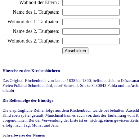
Wohnort der Eltern :
Name des 1. Taufpaten:
Wohnort des 1. Taufpaten:
Name des 2. Taufpaten:
Wohnort des 2. Taufpaten:
Hinweise zu den Kirchenbüchern
Das Original-Kirchenbuch von Januar 1838 bis 1866, befindet sich im Diözesanarch
Freien Prälatur Schneidemühl, Josef-Schwank-Straße 8, 36043 Fulda und im Archi
erlaubt.
Die Reihenfolge der Einträge
Die ursprüngliche Reihenfolge aus dem Kirchenbuch wurde bei behalten. Ausschla
Kind eben später getauft. Manchmal kam es auch vor, dass der Taufeintrag vom Ki
vorgenommen. Bei der Verwendung der Liste ist es wichtig, einen gewissen Zeit
erfolgt nach Tag, Monat und Jahr.
Schreibweise der Namen