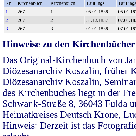
Nr
Kirchenbuch
Kirchenbuch
Täuflings
Täufling
1
267
1
05.01.1838
05.01.18
2
267
2
31.12.1837
07.01.18
3
267
3
01.01.1838
07.01.18
Hinweise zu den Kirchenbücher
Das Original-Kirchenbuch von Jan
Diözesanarchiv Koszalin, früher Kö
Diözesanarchiv Koszalin, Seminar
des Kirchenbuches liegt in der Fr
Schwank-Straße 8, 36043 Fulda u
Heimatkreises Deutsch Krone, Lu
Hinweis: Derzeit ist das Fotograf