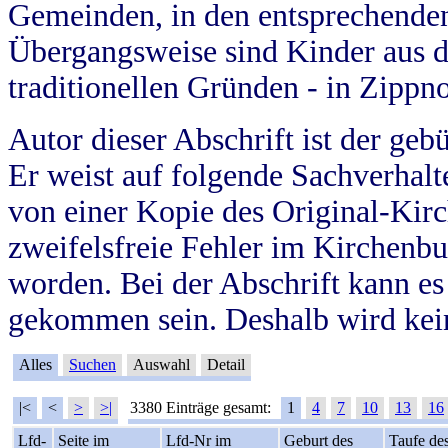
Gemeinden, in den entsprechende
Übergangsweise sind Kinder aus 
traditionellen Gründen - in Zippn
Autor dieser Abschrift ist der geb
Er weist auf folgende Sachverhalte
von einer Kopie des Original-Kirc
zweifelsfreie Fehler im Kirchenbuc
worden. Bei der Abschrift kann e
gekommen sein. Deshalb wird kein
Alles
Suchen
Auswahl
Detail
|<
<
>
>|
3380 Einträge gesamt:
1
4
7
10
13
16
Lfd-
Seite im
Lfd-Nr im
Geburt des
Taufe de