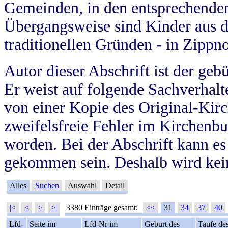
Gemeinden, in den entsprechende
Übergangsweise sind Kinder aus 
traditionellen Gründen - in Zippn
Autor dieser Abschrift ist der geb
Er weist auf folgende Sachverhalte
von einer Kopie des Original-Kirc
zweifelsfreie Fehler im Kirchenbuc
worden. Bei der Abschrift kann e
gekommen sein. Deshalb wird kein
Alles
Suchen
Auswahl
Detail
|<
<
>
>|
3380 Einträge gesamt:
<<
31
34
37
40
Lfd-
Seite im
Lfd-Nr im
Geburt des
Taufe de