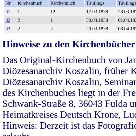
Nr
Kirchenbuch
Kirchenbuch
Täuflings
Täufling
31
1
12
17.03.1838
28.03.18
32
2
1
30.03.1838
01.04.18
33
2
2
29.03.1838
08.04.18
Hinweise zu den Kirchenbücher
Das Original-Kirchenbuch von Jan
Diözesanarchiv Koszalin, früher Kö
Diözesanarchiv Koszalin, Seminar
des Kirchenbuches liegt in der Fr
Schwank-Straße 8, 36043 Fulda u
Heimatkreises Deutsch Krone, Lu
Hinweis: Derzeit ist das Fotograf