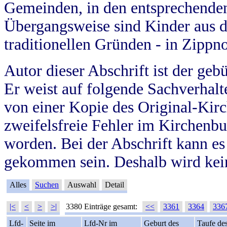
Gemeinden, in den entsprechende
Übergangsweise sind Kinder aus 
traditionellen Gründen - in Zippn
Autor dieser Abschrift ist der geb
Er weist auf folgende Sachverhalte
von einer Kopie des Original-Kirc
zweifelsfreie Fehler im Kirchenbuc
worden. Bei der Abschrift kann e
gekommen sein. Deshalb wird kein
Alles
Suchen
Auswahl
Detail
|<
<
>
>|
3380 Einträge gesamt:
<<
3361
3364
336
Lfd-
Seite im
Lfd-Nr im
Geburt des
Taufe de