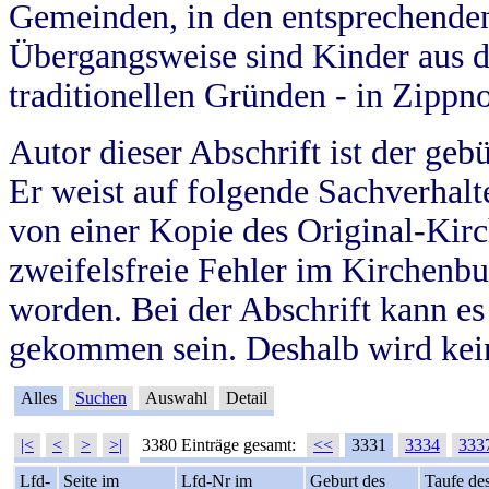
Gemeinden, in den entsprechende
Übergangsweise sind Kinder aus 
traditionellen Gründen - in Zippn
Autor dieser Abschrift ist der geb
Er weist auf folgende Sachverhalte
von einer Kopie des Original-Kirc
zweifelsfreie Fehler im Kirchenbuc
worden. Bei der Abschrift kann e
gekommen sein. Deshalb wird kein
Alles
Suchen
Auswahl
Detail
|<
<
>
>|
3380 Einträge gesamt:
<<
3331
3334
333
Lfd-
Seite im
Lfd-Nr im
Geburt des
Taufe de