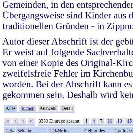
Gemeinden, in den entsprechende
Übergangsweise sind Kinder aus 
traditionellen Gründen - in Zippn
Autor dieser Abschrift ist der geb
Er weist auf folgende Sachverhalte
von einer Kopie des Original-Kirc
zweifelsfreie Fehler im Kirchenbuc
worden. Bei der Abschrift kann e
gekommen sein. Deshalb wird kein
Alles
Suchen
Auswahl
Detail
|<
<
>
>|
3380 Einträge gesamt:
1
4
7
10
13
16
Lfd-
Seite im
Lfd-Nr im
Geburt des
Taufe de