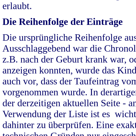
erlaubt.
Die Reihenfolge der Einträge
Die ursprüngliche Reihenfolge au
Ausschlaggebend war die Chronol
z.B. nach der Geburt krank war, od
anzeigen konnten, wurde das Kind
auch vor, dass der Taufeintrag vo
vorgenommen wurde. In derartigen
der derzeitigen aktuellen Seite -
Verwendung der Liste ist es wich
dahinter zu überprüfen. Eine exa
technischen Gründen nur eingesch