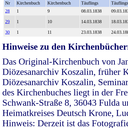
Nr
Kirchenbuch
Kirchenbuch
Täuflings
Täufling
28
1
9
08.03.1838
09.03.18
29
1
10
14.03.1838
18.03.18
30
1
11
23.03.1838
24.03.18
Hinweise zu den Kirchenbücher
Das Original-Kirchenbuch von Jan
Diözesanarchiv Koszalin, früher Kö
Diözesanarchiv Koszalin, Seminar
des Kirchenbuches liegt in der Fr
Schwank-Straße 8, 36043 Fulda u
Heimatkreises Deutsch Krone, Lu
Hinweis: Derzeit ist das Fotograf