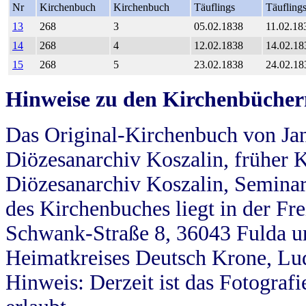
Nr
Kirchenbuch
Kirchenbuch
Täuflings
Täufling
13
268
3
05.02.1838
11.02.18
14
268
4
12.02.1838
14.02.18
15
268
5
23.02.1838
24.02.18
Hinweise zu den Kirchenbücher
Das Original-Kirchenbuch von Jan
Diözesanarchiv Koszalin, früher Kö
Diözesanarchiv Koszalin, Seminar
des Kirchenbuches liegt in der Fr
Schwank-Straße 8, 36043 Fulda u
Heimatkreises Deutsch Krone, Lu
Hinweis: Derzeit ist das Fotograf