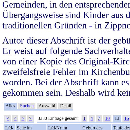
Gemeinden, in den entsprechende
Übergangsweise sind Kinder aus 
traditionellen Gründen - in Zippn
Autor dieser Abschrift ist der geb
Er weist auf folgende Sachverhalte
von einer Kopie des Original-Kirc
zweifelsfreie Fehler im Kirchenbuc
worden. Bei der Abschrift kann e
gekommen sein. Deshalb wird kein
Alles
Suchen
Auswahl
Detail
|<
<
>
>|
3380 Einträge gesamt:
1
4
7
10
13
16
Lfd-
Seite im
Lfd-Nr im
Geburt des
Taufe de