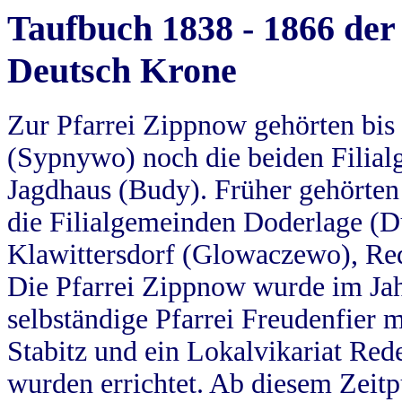
Taufbuch 1838 - 1866 der
Deutsch Krone
Zur Pfarrei Zippnow gehörten bi
(Sypnywo) noch die beiden Filial
Jagdhaus (Budy). Früher gehörten 
die Filialgemeinden Doderlage (D
Klawittersdorf (Glowaczewo), Red
Die Pfarrei Zippnow wurde im Jah
selbständige Pfarrei Freudenfier m
Stabitz und ein Lokalvikariat Red
wurden errichtet. Ab diesem Zeitp