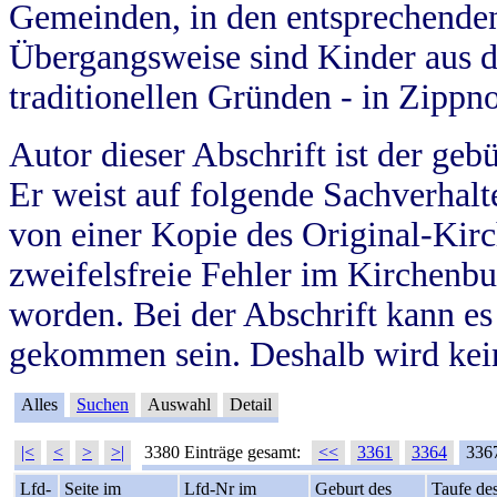
Gemeinden, in den entsprechende
Übergangsweise sind Kinder aus 
traditionellen Gründen - in Zippn
Autor dieser Abschrift ist der geb
Er weist auf folgende Sachverhalte
von einer Kopie des Original-Kirc
zweifelsfreie Fehler im Kirchenbuc
worden. Bei der Abschrift kann e
gekommen sein. Deshalb wird kein
Alles
Suchen
Auswahl
Detail
|<
<
>
>|
3380 Einträge gesamt:
<<
3361
3364
336
Lfd-
Seite im
Lfd-Nr im
Geburt des
Taufe de