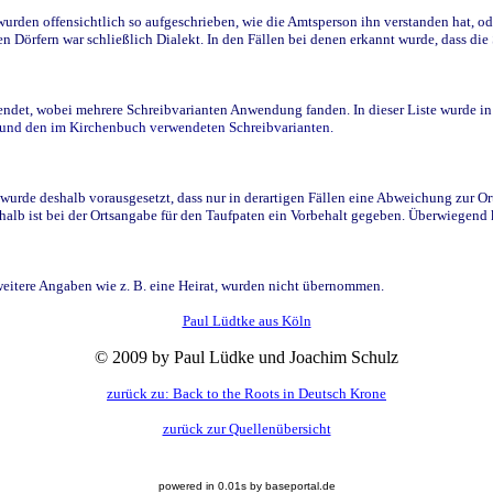
den offensichtlich so aufgeschrieben, wie die Amtsperson ihn verstanden hat, ode
n Dörfern war schließlich Dialekt. In den Fällen bei denen erkannt wurde, dass di
t, wobei mehrere Schreibvarianten Anwendung fanden. In dieser Liste wurde in de
n und den im Kirchenbuch verwendeten Schreibvarianten.
wurde deshalb vorausgesetzt, dass nur in derartigen Fällen eine Abweichung zur O
eshalb ist bei der Ortsangabe für den Taufpaten ein Vorbehalt gegeben. Überwiegen
weitere Angaben wie z. B. eine Heirat, wurden nicht übernommen.
Paul Lüdtke aus Köln
© 2009 by Paul Lüdke und Joachim Schulz
zurück zu: Back to the Roots in Deutsch Krone
zurück zur Quellenübersicht
powered in 0.01s by baseportal.de