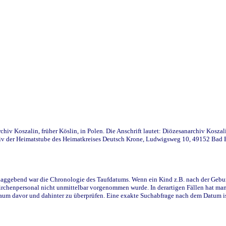
iv Koszalin, früher Köslin, in Polen. Die Anschrift lautet: Diözesanarchiv Koszal
v der Heimatstube des Heimatkreises Deutsch Krone, Ludwigsweg 10, 49152 Bad Ess
ggebend war die Chronologie des Taufdatums. Wenn ein Kind z.B. nach der Geburt 
rchenpersonal nicht unmittelbar vorgenommen wurde. In derartigen Fällen hat man d
raum davor und dahinter zu überprüfen. Eine exakte Suchabfrage nach dem Datum i