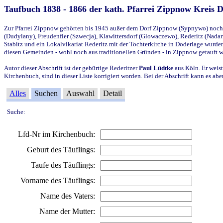
Taufbuch 1838 - 1866 der kath. Pfarrei Zippnow Kreis 
Zur Pfarrei Zippnow gehörten bis 1945 außer dem Dorf Zippnow (Sypnywo) noch d
(Dudylany), Freudenfier (Szwecja), Klawittersdorf (Glowaczewo), Rederitz (Nadarz
Stabitz und ein Lokalvikariat Rederitz mit der Tochterkirche in Doderlage wurd
diesen Gemeinden - wohl noch aus traditionellen Gründen - in Zippnow getauft 
Autor dieser Abschrift ist der gebürtige Rederitzer
Paul Lüdtke
aus Köln. Er weist
Kirchenbuch, sind in dieser Liste korrigiert worden. Bei der Abschrift kann es 
Alles
Suchen
Auswahl
Detail
Suche:
Lfd-Nr im Kirchenbuch:
Geburt des Täuflings:
Taufe des Täuflings:
Vorname des Täuflings:
Name des Vaters:
Name der Mutter: