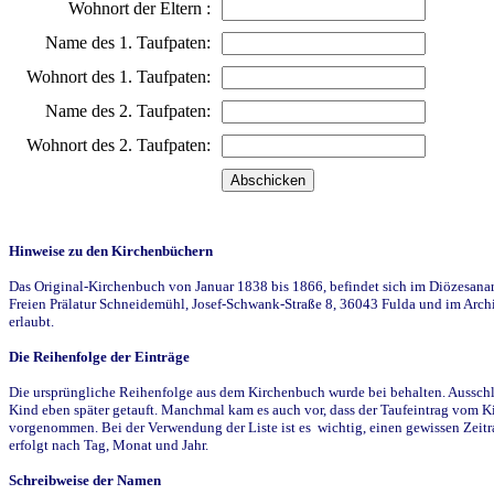
Wohnort der Eltern :
Name des 1. Taufpaten:
Wohnort des 1. Taufpaten:
Name des 2. Taufpaten:
Wohnort des 2. Taufpaten:
Hinweise zu den Kirchenbüchern
Das Original-Kirchenbuch von Januar 1838 bis 1866, befindet sich im Diözesanarch
Freien Prälatur Schneidemühl, Josef-Schwank-Straße 8, 36043 Fulda und im Archi
erlaubt.
Die Reihenfolge der Einträge
Die ursprüngliche Reihenfolge aus dem Kirchenbuch wurde bei behalten. Ausschla
Kind eben später getauft. Manchmal kam es auch vor, dass der Taufeintrag vom Ki
vorgenommen. Bei der Verwendung der Liste ist es wichtig, einen gewissen Zeit
erfolgt nach Tag, Monat und Jahr.
Schreibweise der Namen