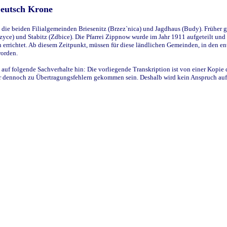
Deutsch Krone
ie beiden Filialgemeinden Briesenitz (Brzez`nica) und Jagdhaus (Budy). Früher g
yce) und Stabitz (Zdbice). Die Pfarrei Zippnow wurde im Jahr 1911 aufgeteilt und e
en errichtet. Ab diesem Zeitpunkt, müssen für diese ländlichen Gemeinden, in den
worden.
 auf folgende Sachverhalte hin: Die vorliegende Transkription ist von einer Kopie 
aber dennoch zu Übertragungsfehlern gekommen sein. Deshalb wird kein Anspruch auf 