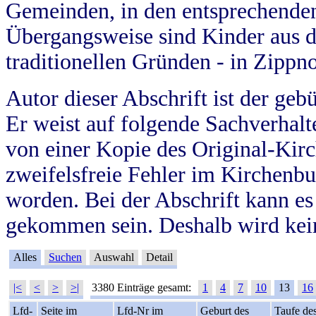
Gemeinden, in den entsprechende
Übergangsweise sind Kinder aus 
traditionellen Gründen - in Zippn
Autor dieser Abschrift ist der geb
Er weist auf folgende Sachverhalte
von einer Kopie des Original-Kirc
zweifelsfreie Fehler im Kirchenbuc
worden. Bei der Abschrift kann e
gekommen sein. Deshalb wird kein
Alles
Suchen
Auswahl
Detail
|<
<
>
>|
3380 Einträge gesamt:
1
4
7
10
13
16
Lfd-
Seite im
Lfd-Nr im
Geburt des
Taufe de