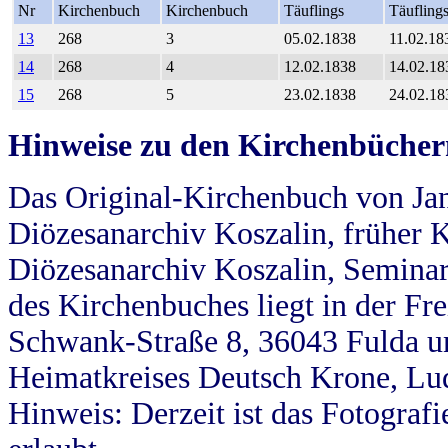
Nr
Kirchenbuch
Kirchenbuch
Täuflings
Täufling
13
268
3
05.02.1838
11.02.18
14
268
4
12.02.1838
14.02.18
15
268
5
23.02.1838
24.02.18
Hinweise zu den Kirchenbücher
Das Original-Kirchenbuch von Jan
Diözesanarchiv Koszalin, früher Kö
Diözesanarchiv Koszalin, Seminar
des Kirchenbuches liegt in der Fr
Schwank-Straße 8, 36043 Fulda u
Heimatkreises Deutsch Krone, Lu
Hinweis: Derzeit ist das Fotograf