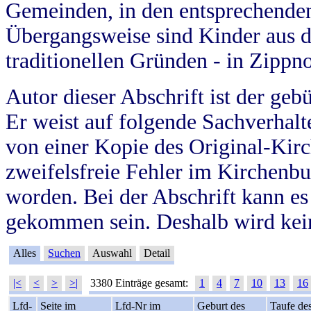
Gemeinden, in den entsprechende
Übergangsweise sind Kinder aus 
traditionellen Gründen - in Zippn
Autor dieser Abschrift ist der geb
Er weist auf folgende Sachverhalte
von einer Kopie des Original-Kirc
zweifelsfreie Fehler im Kirchenbuc
worden. Bei der Abschrift kann e
gekommen sein. Deshalb wird kein
Alles
Suchen
Auswahl
Detail
|<
<
>
>|
3380 Einträge gesamt:
1
4
7
10
13
16
Lfd-
Seite im
Lfd-Nr im
Geburt des
Taufe de