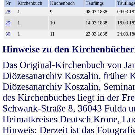
Nr
Kirchenbuch
Kirchenbuch
Täuflings
Täufling
28
1
9
08.03.1838
09.03.18
29
1
10
14.03.1838
18.03.18
30
1
11
23.03.1838
24.03.18
Hinweise zu den Kirchenbücher
Das Original-Kirchenbuch von Jan
Diözesanarchiv Koszalin, früher Kö
Diözesanarchiv Koszalin, Seminar
des Kirchenbuches liegt in der Fr
Schwank-Straße 8, 36043 Fulda u
Heimatkreises Deutsch Krone, Lu
Hinweis: Derzeit ist das Fotograf