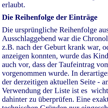
erlaubt.
Die Reihenfolge der Einträge
Die ursprüngliche Reihenfolge au
Ausschlaggebend war die Chronol
z.B. nach der Geburt krank war, od
anzeigen konnten, wurde das Kind
auch vor, dass der Taufeintrag vo
vorgenommen wurde. In derartigen
der derzeitigen aktuellen Seite -
Verwendung der Liste ist es wich
dahinter zu überprüfen. Eine exa
technischen Gründen nur eingesch