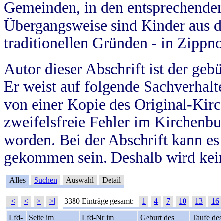
Gemeinden, in den entsprechende
Übergangsweise sind Kinder aus 
traditionellen Gründen - in Zippn
Autor dieser Abschrift ist der geb
Er weist auf folgende Sachverhalte
von einer Kopie des Original-Kirc
zweifelsfreie Fehler im Kirchenbuc
worden. Bei der Abschrift kann e
gekommen sein. Deshalb wird kein
Alles
Suchen
Auswahl
Detail
|<
<
>
>|
3380 Einträge gesamt:
1
4
7
10
13
16
Lfd-
Seite im
Lfd-Nr im
Geburt des
Taufe de