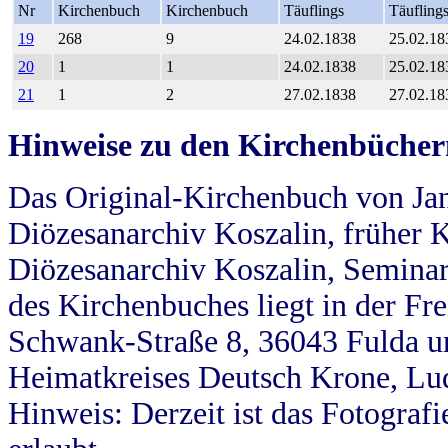
Nr
Kirchenbuch
Kirchenbuch
Täuflings
Täufling
19
268
9
24.02.1838
25.02.18
20
1
1
24.02.1838
25.02.18
21
1
2
27.02.1838
27.02.18
Hinweise zu den Kirchenbücher
Das Original-Kirchenbuch von Jan
Diözesanarchiv Koszalin, früher Kö
Diözesanarchiv Koszalin, Seminar
des Kirchenbuches liegt in der Fr
Schwank-Straße 8, 36043 Fulda u
Heimatkreises Deutsch Krone, Lu
Hinweis: Derzeit ist das Fotograf