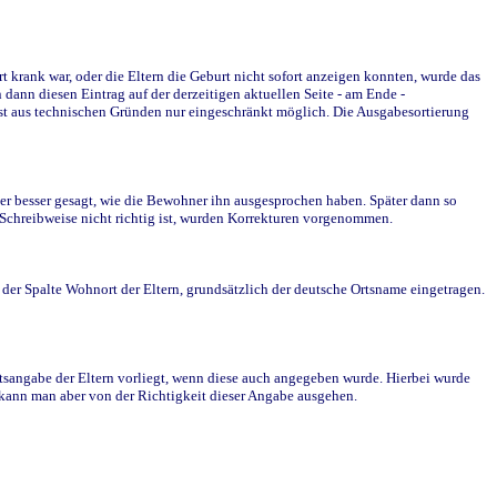
krank war, oder die Eltern die Geburt nicht sofort anzeigen konnten, wurde das
ann diesen Eintrag auf der derzeitigen aktuellen Seite - am Ende -
st aus technischen Gründen nur eingeschränkt möglich. Die Ausgabesortierung
r besser gesagt, wie die Bewohner ihn ausgesprochen haben. Später dann so
e Schreibweise nicht richtig ist, wurden Korrekturen vorgenommen.
r Spalte Wohnort der Eltern, grundsätzlich der deutsche Ortsname eingetragen.
rtsangabe der Eltern vorliegt, wenn diese auch angegeben wurde. Hierbei wurde
d kann man aber von der Richtigkeit dieser Angabe ausgehen.