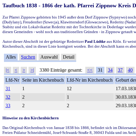
Taufbuch 1838 - 1866 der kath. Pfarrei Zippnow Kreis 
Zur Pfarrei Zippnow gehörten bis 1945 außer dem Dorf Zippnow (Sypnywo) noch d
(Dudylany), Freudenfier (Szwecja), Klawittersdorf (Glowaczewo), Rederitz (Nadarz
Stabitz und ein Lokalvikariat Rederitz mit der Tochterkirche in Doderlage wurd
diesen Gemeinden - wohl noch aus traditionellen Gründen - in Zippnow getauft 
Autor dieser Abschrift ist der gebürtige Rederitzer
Paul Lüdtke
aus Köln. Er weist
Kirchenbuch, sind in dieser Liste korrigiert worden. Bei der Abschrift kann es 
Alles
Suchen
Auswahl
Detail
|<
<
>
>|
3380 Einträge gesamt:
<<
31
34
37
40
Lfd-Nr
Seite im Kirchenbuch
Lfd-Nr im Kirchenbuch
Geburt des
31
1
12
17.03.183
32
2
1
30.03.183
33
2
2
29.03.183
Hinweise zu den Kirchenbüchern
Das Original-Kirchenbuch von Januar 1838 bis 1866, befindet sich im Diözesanarch
Freien Prälatur Schneidemühl, Josef-Schwank-Straße 8, 36043 Fulda und im Archi