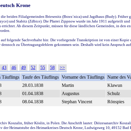
Deutsch Krone
ie beiden Filialgemeinden Briesenitz (Brzez`nica) und Jagdhaus (Budy). Früher g
yce) und Stabitz (Zdbice). Die Pfarrei Zippnow wurde im Jahr 1911 aufgeteilt und e
en errichtet. Ab diesem Zeitpunkt, müssen für diese ländlichen Gemeinden, in den
worden.
 auf folgende Sachverhalte hin: Die vorliegende Transkription ist von einer Kopie 
aber dennoch zu Übertragungsfehlern gekommen sein. Deshalb wird kein Anspruch auf 
43
46
49
52
55
58
>>
 Täuflings
Taufe des Täuflings
Vorname des Täuflings
Name des Va
8
28.03.1838
Martin
Klawun
8
01.04.1838
Augustus
Schulz
8
08.04.1838
Stephan Vincent
Rönspies
iv Koszalin, früher Köslin, in Polen. Die Anschrift lautet: Diözesanarchiv Koszal
v der Heimatstube des Heimatkreises Deutsch Krone, Ludwigsweg 10, 49152 Bad Ess