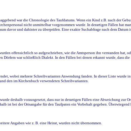
ggebend war die Chronologie des Taufdatums. Wenn ein Kind z.B. nach der Geburt 
rchenpersonal nicht unmittelbar vorgenommen wurde. In derartigen Fällen hat man d
raum davor und dahinter zu überprüfen. Eine exakte Suchabfrage nach dem Datum i
den offensichtlich so aufgeschrieben, wie die Amtsperson ihn verstanden hat, ode
n Dörfern war schließlich Dialekt. In den Fällen bei denen erkannt wurde, dass di
t, wobei mehrere Schreibvarianten Anwendung fanden. In dieser Liste wurde in de
n und den im Kirchenbuch verwendeten Schreibvarianten.
wurde deshalb vorausgesetzt, dass nur in derartigen Fällen eine Abweichung zur O
eshalb ist bei der Ortsangabe für den Taufpaten ein Vorbehalt gegeben. Überwiegen
weitere Angaben wie z. B. eine Heirat, wurden nicht übernommen.