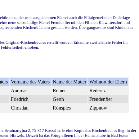
ehörten zu der weit ausgedehnten Pfarrei auch die Filialgemeinden Doderlage
ine neue selbständige Pfarrei Freudenfier mit den Filialen Klawittersdorf und
 entsprechenden Kirchenbüchern gesucht werden. Übergangsweise sind Kinder aus
des Original-Kirchenbuches erstellt worden. Erkannte zweifelsfreie Fehler im
Fehlerfreiheit erhoben.
ters
Vorname des Vaters
Name der Mutter
Wohnort der Eltern
Andreas
Remer
Rederitz
Friedrich
Gerth
Freudenfier
Christian
Rönspies
Zippnow
in, Seminarryjna 2, 75-817 Koszalin. Je eine Kopie des Kirchenbuches liegt in der
en. Hinweis: Derzeit ist das Fotografieren in der Heimatstube in Bad Essen