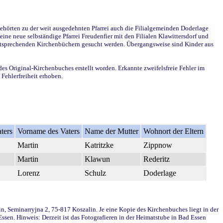
ehörten zu der weit ausgedehnten Pfarrei auch die Filialgemeinden Doderlage
ine neue selbständige Pfarrei Freudenfier mit den Filialen Klawittersdorf und
 entsprechenden Kirchenbüchern gesucht werden. Übergangsweise sind Kinder aus
des Original-Kirchenbuches erstellt worden. Erkannte zweifelsfreie Fehler im
Fehlerfreiheit erhoben.
ters
Vorname des Vaters
Name der Mutter
Wohnort der Eltern
Martin
Katritzke
Zippnow
Martin
Klawun
Rederitz
Lorenz
Schulz
Doderlage
in, Seminarryjna 2, 75-817 Koszalin. Je eine Kopie des Kirchenbuches liegt in der
en. Hinweis: Derzeit ist das Fotografieren in der Heimatstube in Bad Essen