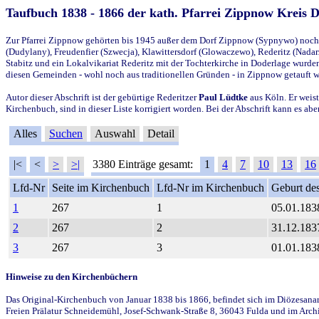
Taufbuch 1838 - 1866 der kath. Pfarrei Zippnow Kreis 
Zur Pfarrei Zippnow gehörten bis 1945 außer dem Dorf Zippnow (Sypnywo) noch d
(Dudylany), Freudenfier (Szwecja), Klawittersdorf (Glowaczewo), Rederitz (Nadarz
Stabitz und ein Lokalvikariat Rederitz mit der Tochterkirche in Doderlage wurd
diesen Gemeinden - wohl noch aus traditionellen Gründen - in Zippnow getauft 
Autor dieser Abschrift ist der gebürtige Rederitzer
Paul Lüdtke
aus Köln. Er weist
Kirchenbuch, sind in dieser Liste korrigiert worden. Bei der Abschrift kann es 
Alles
Suchen
Auswahl
Detail
|<
<
>
>|
3380 Einträge gesamt:
1
4
7
10
13
16
Lfd-Nr
Seite im Kirchenbuch
Lfd-Nr im Kirchenbuch
Geburt des
1
267
1
05.01.183
2
267
2
31.12.183
3
267
3
01.01.183
Hinweise zu den Kirchenbüchern
Das Original-Kirchenbuch von Januar 1838 bis 1866, befindet sich im Diözesanarch
Freien Prälatur Schneidemühl, Josef-Schwank-Straße 8, 36043 Fulda und im Archi