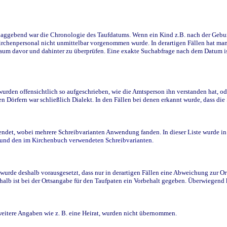
ggebend war die Chronologie des Taufdatums. Wenn ein Kind z.B. nach der Geburt 
rchenpersonal nicht unmittelbar vorgenommen wurde. In derartigen Fällen hat man d
raum davor und dahinter zu überprüfen. Eine exakte Suchabfrage nach dem Datum i
den offensichtlich so aufgeschrieben, wie die Amtsperson ihn verstanden hat, ode
n Dörfern war schließlich Dialekt. In den Fällen bei denen erkannt wurde, dass di
t, wobei mehrere Schreibvarianten Anwendung fanden. In dieser Liste wurde in de
n und den im Kirchenbuch verwendeten Schreibvarianten.
wurde deshalb vorausgesetzt, dass nur in derartigen Fällen eine Abweichung zur O
eshalb ist bei der Ortsangabe für den Taufpaten ein Vorbehalt gegeben. Überwiegen
weitere Angaben wie z. B. eine Heirat, wurden nicht übernommen.