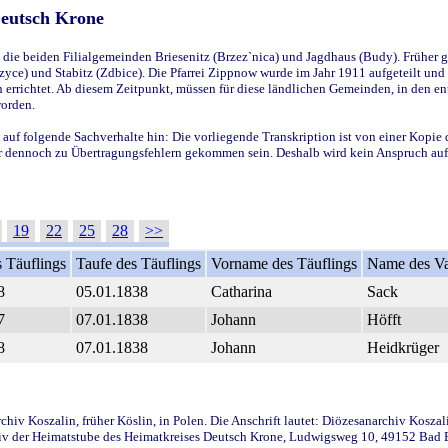
Deutsch Krone
ie beiden Filialgemeinden Briesenitz (Brzez`nica) und Jagdhaus (Budy). Früher g
yce) und Stabitz (Zdbice). Die Pfarrei Zippnow wurde im Jahr 1911 aufgeteilt und e
en errichtet. Ab diesem Zeitpunkt, müssen für diese ländlichen Gemeinden, in den
worden.
 auf folgende Sachverhalte hin: Die vorliegende Transkription ist von einer Kopie 
aber dennoch zu Übertragungsfehlern gekommen sein. Deshalb wird kein Anspruch auf 
19
22
25
28
>>
 Täuflings
Taufe des Täuflings
Vorname des Täuflings
Name des Va
8
05.01.1838
Catharina
Sack
7
07.01.1838
Johann
Höfft
8
07.01.1838
Johann
Heidkrüger
iv Koszalin, früher Köslin, in Polen. Die Anschrift lautet: Diözesanarchiv Koszal
v der Heimatstube des Heimatkreises Deutsch Krone, Ludwigsweg 10, 49152 Bad Ess