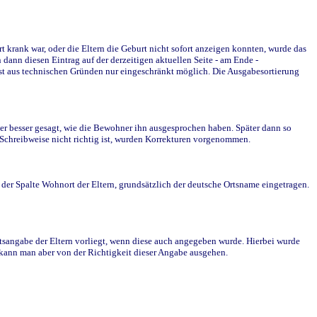
krank war, oder die Eltern die Geburt nicht sofort anzeigen konnten, wurde das
ann diesen Eintrag auf der derzeitigen aktuellen Seite - am Ende -
st aus technischen Gründen nur eingeschränkt möglich. Die Ausgabesortierung
r besser gesagt, wie die Bewohner ihn ausgesprochen haben. Später dann so
e Schreibweise nicht richtig ist, wurden Korrekturen vorgenommen.
r Spalte Wohnort der Eltern, grundsätzlich der deutsche Ortsname eingetragen.
rtsangabe der Eltern vorliegt, wenn diese auch angegeben wurde. Hierbei wurde
d kann man aber von der Richtigkeit dieser Angabe ausgehen.