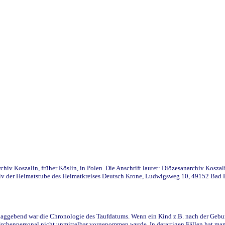
iv Koszalin, früher Köslin, in Polen. Die Anschrift lautet: Diözesanarchiv Koszal
v der Heimatstube des Heimatkreises Deutsch Krone, Ludwigsweg 10, 49152 Bad Ess
ggebend war die Chronologie des Taufdatums. Wenn ein Kind z.B. nach der Geburt 
rchenpersonal nicht unmittelbar vorgenommen wurde. In derartigen Fällen hat man d