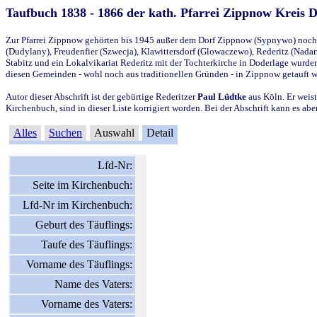
Taufbuch 1838 - 1866 der kath. Pfarrei Zippnow Kreis 
Zur Pfarrei Zippnow gehörten bis 1945 außer dem Dorf Zippnow (Sypnywo) noch d
(Dudylany), Freudenfier (Szwecja), Klawittersdorf (Glowaczewo), Rederitz (Nadarz
Stabitz und ein Lokalvikariat Rederitz mit der Tochterkirche in Doderlage wurd
diesen Gemeinden - wohl noch aus traditionellen Gründen - in Zippnow getauft 
Autor dieser Abschrift ist der gebürtige Rederitzer
Paul Lüdtke
aus Köln. Er weist
Kirchenbuch, sind in dieser Liste korrigiert worden. Bei der Abschrift kann es 
Alles
Suchen
Auswahl
Detail
Lfd-Nr:
Seite im Kirchenbuch:
Lfd-Nr im Kirchenbuch:
Geburt des Täuflings:
Taufe des Täuflings:
Vorname des Täuflings:
Name des Vaters:
Vorname des Vaters: