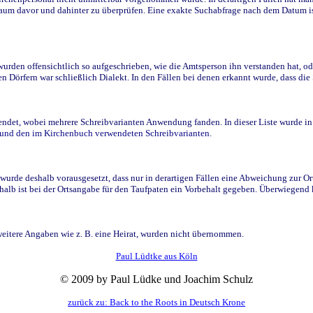
raum davor und dahinter zu überprüfen. Eine exakte Suchabfrage nach dem Datum i
den offensichtlich so aufgeschrieben, wie die Amtsperson ihn verstanden hat, ode
n Dörfern war schließlich Dialekt. In den Fällen bei denen erkannt wurde, dass di
t, wobei mehrere Schreibvarianten Anwendung fanden. In dieser Liste wurde in de
n und den im Kirchenbuch verwendeten Schreibvarianten.
wurde deshalb vorausgesetzt, dass nur in derartigen Fällen eine Abweichung zur O
eshalb ist bei der Ortsangabe für den Taufpaten ein Vorbehalt gegeben. Überwiegen
weitere Angaben wie z. B. eine Heirat, wurden nicht übernommen.
Paul Lüdtke aus Köln
© 2009 by Paul Lüdke und Joachim Schulz
zurück zu: Back to the Roots in Deutsch Krone