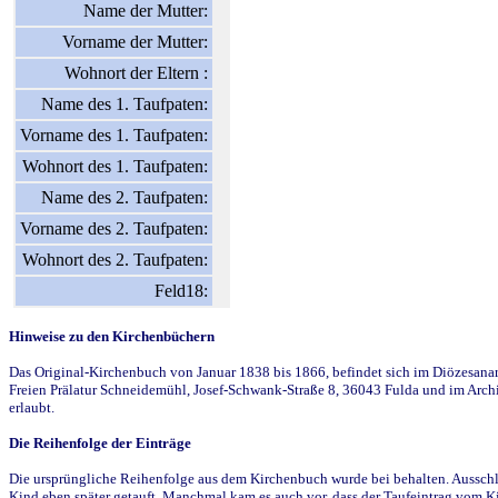
Name der Mutter:
Vorname der Mutter:
Wohnort der Eltern :
Name des 1. Taufpaten:
Vorname des 1. Taufpaten:
Wohnort des 1. Taufpaten:
Name des 2. Taufpaten:
Vorname des 2. Taufpaten:
Wohnort des 2. Taufpaten:
Feld18:
Hinweise zu den Kirchenbüchern
Das Original-Kirchenbuch von Januar 1838 bis 1866, befindet sich im Diözesanarch
Freien Prälatur Schneidemühl, Josef-Schwank-Straße 8, 36043 Fulda und im Archi
erlaubt.
Die Reihenfolge der Einträge
Die ursprüngliche Reihenfolge aus dem Kirchenbuch wurde bei behalten. Ausschla
Kind eben später getauft. Manchmal kam es auch vor, dass der Taufeintrag vom Ki