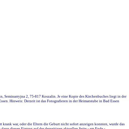
in, Seminarryjna 2, 75-817 Koszalin. Je eine Kopie des Kirchenbuches liegt in der
en. Hinweis: Derzeit ist das Fotografieren in der Heimatstube in Bad Essen
krank war, oder die Eltern die Geburt nicht sofort anzeigen konnten, wurde das
ann diesen Eintrag auf der derzeitigen aktuellen Seite - am Ende -