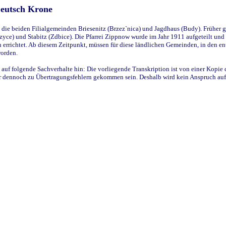
Deutsch Krone
ie beiden Filialgemeinden Briesenitz (Brzez`nica) und Jagdhaus (Budy). Früher g
yce) und Stabitz (Zdbice). Die Pfarrei Zippnow wurde im Jahr 1911 aufgeteilt und e
en errichtet. Ab diesem Zeitpunkt, müssen für diese ländlichen Gemeinden, in den
worden.
 auf folgende Sachverhalte hin: Die vorliegende Transkription ist von einer Kopie 
aber dennoch zu Übertragungsfehlern gekommen sein. Deshalb wird kein Anspruch auf 