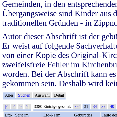
Gemeinden, in den entsprechende
Übergangsweise sind Kinder aus 
traditionellen Gründen - in Zippn
Autor dieser Abschrift ist der geb
Er weist auf folgende Sachverhalte
von einer Kopie des Original-Kirc
zweifelsfreie Fehler im Kirchenbuc
worden. Bei der Abschrift kann e
gekommen sein. Deshalb wird kein
Alles
Suchen
Auswahl
Detail
|<
<
>
>|
3380 Einträge gesamt:
<<
31
34
37
40
Lfd-
Seite im
Lfd-Nr im
Geburt des
Taufe de