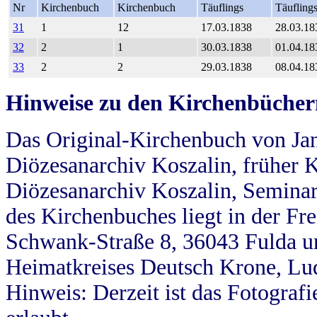
Nr
Kirchenbuch
Kirchenbuch
Täuflings
Täufling
31
1
12
17.03.1838
28.03.18
32
2
1
30.03.1838
01.04.18
33
2
2
29.03.1838
08.04.18
Hinweise zu den Kirchenbücher
Das Original-Kirchenbuch von Jan
Diözesanarchiv Koszalin, früher Kö
Diözesanarchiv Koszalin, Seminar
des Kirchenbuches liegt in der Fr
Schwank-Straße 8, 36043 Fulda u
Heimatkreises Deutsch Krone, Lu
Hinweis: Derzeit ist das Fotograf