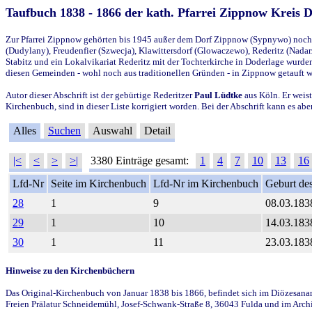
Taufbuch 1838 - 1866 der kath. Pfarrei Zippnow Kreis 
Zur Pfarrei Zippnow gehörten bis 1945 außer dem Dorf Zippnow (Sypnywo) noch d
(Dudylany), Freudenfier (Szwecja), Klawittersdorf (Glowaczewo), Rederitz (Nadarz
Stabitz und ein Lokalvikariat Rederitz mit der Tochterkirche in Doderlage wurd
diesen Gemeinden - wohl noch aus traditionellen Gründen - in Zippnow getauft 
Autor dieser Abschrift ist der gebürtige Rederitzer
Paul Lüdtke
aus Köln. Er weist
Kirchenbuch, sind in dieser Liste korrigiert worden. Bei der Abschrift kann es 
Alles
Suchen
Auswahl
Detail
|<
<
>
>|
3380 Einträge gesamt:
1
4
7
10
13
16
Lfd-Nr
Seite im Kirchenbuch
Lfd-Nr im Kirchenbuch
Geburt des
28
1
9
08.03.183
29
1
10
14.03.183
30
1
11
23.03.183
Hinweise zu den Kirchenbüchern
Das Original-Kirchenbuch von Januar 1838 bis 1866, befindet sich im Diözesanarch
Freien Prälatur Schneidemühl, Josef-Schwank-Straße 8, 36043 Fulda und im Archi