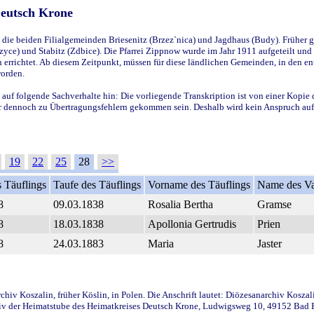
Deutsch Krone
ie beiden Filialgemeinden Briesenitz (Brzez`nica) und Jagdhaus (Budy). Früher g
yce) und Stabitz (Zdbice). Die Pfarrei Zippnow wurde im Jahr 1911 aufgeteilt und e
en errichtet. Ab diesem Zeitpunkt, müssen für diese ländlichen Gemeinden, in den
worden.
 auf folgende Sachverhalte hin: Die vorliegende Transkription ist von einer Kopie 
aber dennoch zu Übertragungsfehlern gekommen sein. Deshalb wird kein Anspruch auf 
19
22
25
28
>>
 Täuflings
Taufe des Täuflings
Vorname des Täuflings
Name des Va
8
09.03.1838
Rosalia Bertha
Gramse
8
18.03.1838
Apollonia Gertrudis
Prien
8
24.03.1883
Maria
Jaster
iv Koszalin, früher Köslin, in Polen. Die Anschrift lautet: Diözesanarchiv Koszal
v der Heimatstube des Heimatkreises Deutsch Krone, Ludwigsweg 10, 49152 Bad Ess