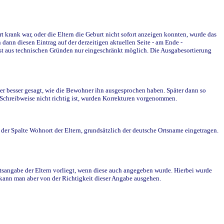
krank war, oder die Eltern die Geburt nicht sofort anzeigen konnten, wurde das
ann diesen Eintrag auf der derzeitigen aktuellen Seite - am Ende -
st aus technischen Gründen nur eingeschränkt möglich. Die Ausgabesortierung
r besser gesagt, wie die Bewohner ihn ausgesprochen haben. Später dann so
e Schreibweise nicht richtig ist, wurden Korrekturen vorgenommen.
r Spalte Wohnort der Eltern, grundsätzlich der deutsche Ortsname eingetragen.
rtsangabe der Eltern vorliegt, wenn diese auch angegeben wurde. Hierbei wurde
d kann man aber von der Richtigkeit dieser Angabe ausgehen.