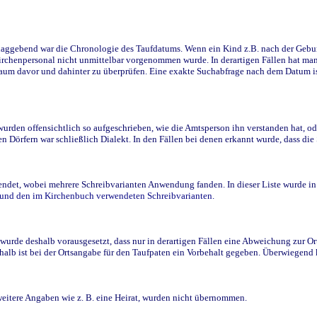
ggebend war die Chronologie des Taufdatums. Wenn ein Kind z.B. nach der Geburt 
rchenpersonal nicht unmittelbar vorgenommen wurde. In derartigen Fällen hat man d
raum davor und dahinter zu überprüfen. Eine exakte Suchabfrage nach dem Datum i
den offensichtlich so aufgeschrieben, wie die Amtsperson ihn verstanden hat, ode
n Dörfern war schließlich Dialekt. In den Fällen bei denen erkannt wurde, dass di
t, wobei mehrere Schreibvarianten Anwendung fanden. In dieser Liste wurde in de
n und den im Kirchenbuch verwendeten Schreibvarianten.
wurde deshalb vorausgesetzt, dass nur in derartigen Fällen eine Abweichung zur O
eshalb ist bei der Ortsangabe für den Taufpaten ein Vorbehalt gegeben. Überwiegen
weitere Angaben wie z. B. eine Heirat, wurden nicht übernommen.