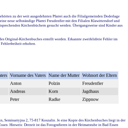
ehörten zu der weit ausgedehnten Pfarrei auch die Filialgemeinden Doderlage
ine neue selbständige Pfarrei Freudenfier mit den Filialen Klawittersdorf und
 entsprechenden Kirchenbüchern gesucht werden. Übergangsweise sind Kinder aus
des Original-Kirchenbuches erstellt worden. Erkannte zweifelsfreie Fehler im
Fehlerfreiheit erhoben.
ters
Vorname des Vaters
Name der Mutter
Wohnort der Eltern
Anton
Polzin
Freudenfier
Andreas
Korn
Jagdhaus
Peter
Radke
Zippnow
in, Seminarryjna 2, 75-817 Koszalin. Je eine Kopie des Kirchenbuches liegt in der
en. Hinweis: Derzeit ist das Fotografieren in der Heimatstube in Bad Essen