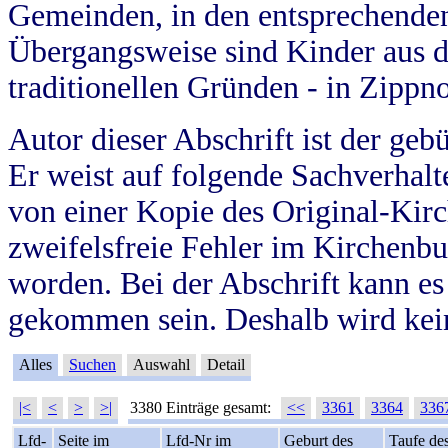
Gemeinden, in den entsprechende
Übergangsweise sind Kinder aus 
traditionellen Gründen - in Zippn
Autor dieser Abschrift ist der geb
Er weist auf folgende Sachverhalte
von einer Kopie des Original-Kirc
zweifelsfreie Fehler im Kirchenbuc
worden. Bei der Abschrift kann e
gekommen sein. Deshalb wird kein
Alles
Suchen
Auswahl
Detail
|<
<
>
>|
3380 Einträge gesamt:
<<
3361
3364
336
Lfd-
Seite im
Lfd-Nr im
Geburt des
Taufe de