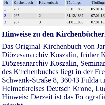
Nr
Kirchenbuch
Kirchenbuch
Täuflings
Täufling
1
267
1
05.01.1838
05.01.18
2
267
2
31.12.1837
07.01.18
3
267
3
01.01.1838
07.01.18
Hinweise zu den Kirchenbücher
Das Original-Kirchenbuch von Jan
Diözesanarchiv Koszalin, früher Kö
Diözesanarchiv Koszalin, Seminar
des Kirchenbuches liegt in der Fr
Schwank-Straße 8, 36043 Fulda u
Heimatkreises Deutsch Krone, Lu
Hinweis: Derzeit ist das Fotograf