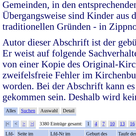
Gemeinden, in den entsprechende
Übergangsweise sind Kinder aus 
traditionellen Gründen - in Zippn
Autor dieser Abschrift ist der geb
Er weist auf folgende Sachverhalte
von einer Kopie des Original-Kirc
zweifelsfreie Fehler im Kirchenbuc
worden. Bei der Abschrift kann e
gekommen sein. Deshalb wird kein
Alles
Suchen
Auswahl
Detail
|<
<
>
>|
3380 Einträge gesamt:
1
4
7
10
13
16
Lfd-
Seite im
Lfd-Nr im
Geburt des
Taufe de