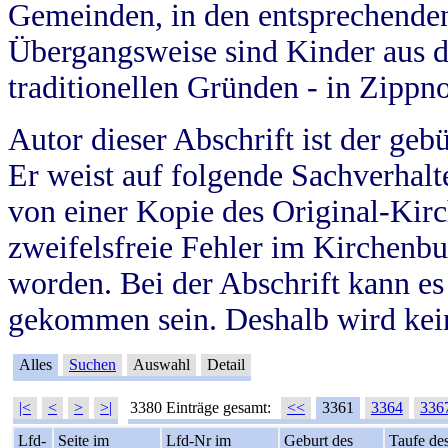
Gemeinden, in den entsprechende
Übergangsweise sind Kinder aus 
traditionellen Gründen - in Zippn
Autor dieser Abschrift ist der geb
Er weist auf folgende Sachverhalte
von einer Kopie des Original-Kirc
zweifelsfreie Fehler im Kirchenbuc
worden. Bei der Abschrift kann e
gekommen sein. Deshalb wird kein
Alles
Suchen
Auswahl
Detail
|<
<
>
>|
3380 Einträge gesamt:
<<
3361
3364
336
Lfd-
Seite im
Lfd-Nr im
Geburt des
Taufe de