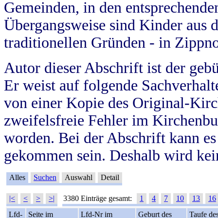
Gemeinden, in den entsprechende
Übergangsweise sind Kinder aus 
traditionellen Gründen - in Zippn
Autor dieser Abschrift ist der geb
Er weist auf folgende Sachverhalte
von einer Kopie des Original-Kirc
zweifelsfreie Fehler im Kirchenbuc
worden. Bei der Abschrift kann e
gekommen sein. Deshalb wird kein
Alles
Suchen
Auswahl
Detail
|<
<
>
>|
3380 Einträge gesamt:
1
4
7
10
13
16
Lfd-
Seite im
Lfd-Nr im
Geburt des
Taufe de