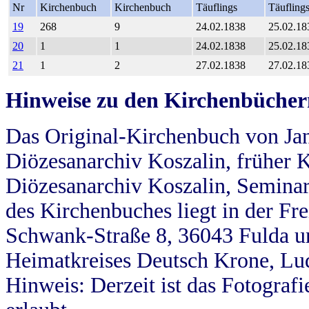
Nr
Kirchenbuch
Kirchenbuch
Täuflings
Täufling
19
268
9
24.02.1838
25.02.18
20
1
1
24.02.1838
25.02.18
21
1
2
27.02.1838
27.02.18
Hinweise zu den Kirchenbücher
Das Original-Kirchenbuch von Jan
Diözesanarchiv Koszalin, früher Kö
Diözesanarchiv Koszalin, Seminar
des Kirchenbuches liegt in der Fr
Schwank-Straße 8, 36043 Fulda u
Heimatkreises Deutsch Krone, Lu
Hinweis: Derzeit ist das Fotograf