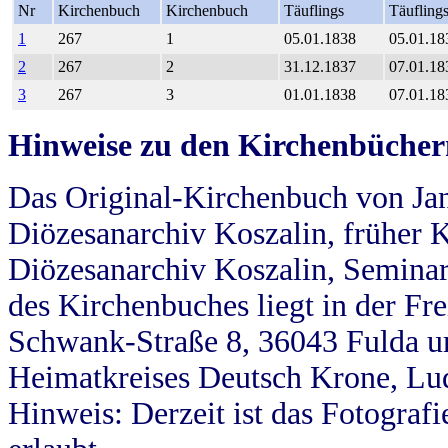
Nr
Kirchenbuch
Kirchenbuch
Täuflings
Täufling
1
267
1
05.01.1838
05.01.18
2
267
2
31.12.1837
07.01.18
3
267
3
01.01.1838
07.01.18
Hinweise zu den Kirchenbücher
Das Original-Kirchenbuch von Jan
Diözesanarchiv Koszalin, früher Kö
Diözesanarchiv Koszalin, Seminar
des Kirchenbuches liegt in der Fr
Schwank-Straße 8, 36043 Fulda u
Heimatkreises Deutsch Krone, Lu
Hinweis: Derzeit ist das Fotograf