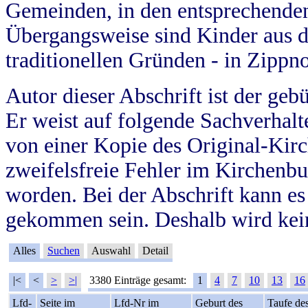
Gemeinden, in den entsprechende
Übergangsweise sind Kinder aus 
traditionellen Gründen - in Zippn
Autor dieser Abschrift ist der geb
Er weist auf folgende Sachverhalte
von einer Kopie des Original-Kirc
zweifelsfreie Fehler im Kirchenbuc
worden. Bei der Abschrift kann e
gekommen sein. Deshalb wird kein
Alles
Suchen
Auswahl
Detail
|<
<
>
>|
3380 Einträge gesamt:
1
4
7
10
13
16
Lfd-
Seite im
Lfd-Nr im
Geburt des
Taufe de