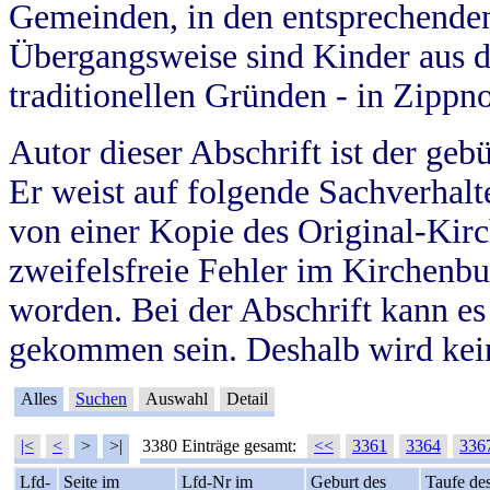
Gemeinden, in den entsprechende
Übergangsweise sind Kinder aus 
traditionellen Gründen - in Zippn
Autor dieser Abschrift ist der geb
Er weist auf folgende Sachverhalte
von einer Kopie des Original-Kirc
zweifelsfreie Fehler im Kirchenbuc
worden. Bei der Abschrift kann e
gekommen sein. Deshalb wird kein
Alles
Suchen
Auswahl
Detail
|<
<
>
>|
3380 Einträge gesamt:
<<
3361
3364
336
Lfd-
Seite im
Lfd-Nr im
Geburt des
Taufe de