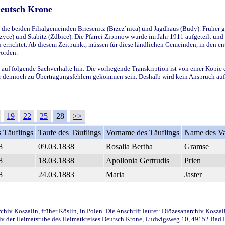
Deutsch Krone
ie beiden Filialgemeinden Briesenitz (Brzez`nica) und Jagdhaus (Budy). Früher g
yce) und Stabitz (Zdbice). Die Pfarrei Zippnow wurde im Jahr 1911 aufgeteilt und e
en errichtet. Ab diesem Zeitpunkt, müssen für diese ländlichen Gemeinden, in den
worden.
 auf folgende Sachverhalte hin: Die vorliegende Transkription ist von einer Kopie 
aber dennoch zu Übertragungsfehlern gekommen sein. Deshalb wird kein Anspruch auf 
19
22
25
28
>>
 Täuflings
Taufe des Täuflings
Vorname des Täuflings
Name des Va
8
09.03.1838
Rosalia Bertha
Gramse
8
18.03.1838
Apollonia Gertrudis
Prien
8
24.03.1883
Maria
Jaster
iv Koszalin, früher Köslin, in Polen. Die Anschrift lautet: Diözesanarchiv Koszal
v der Heimatstube des Heimatkreises Deutsch Krone, Ludwigsweg 10, 49152 Bad Ess