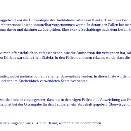
ggebend war die Chronologie des Taufdatums. Wenn ein Kind z.B. nach der Geburt 
rchenpersonal nicht unmittelbar vorgenommen wurde. In derartigen Fällen hat man d
raum davor und dahinter zu überprüfen. Eine exakte Suchabfrage nach dem Datum i
den offensichtlich so aufgeschrieben, wie die Amtsperson ihn verstanden hat, ode
n Dörfern war schließlich Dialekt. In den Fällen bei denen erkannt wurde, dass di
t, wobei mehrere Schreibvarianten Anwendung fanden. In dieser Liste wurde in de
n und den im Kirchenbuch verwendeten Schreibvarianten.
wurde deshalb vorausgesetzt, dass nur in derartigen Fällen eine Abweichung zur O
eshalb ist bei der Ortsangabe für den Taufpaten ein Vorbehalt gegeben. Überwiegen
weitere Angaben wie z. B. eine Heirat, wurden nicht übernommen.