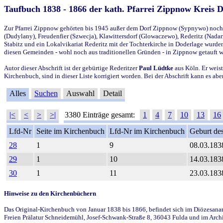
Taufbuch 1838 - 1866 der kath. Pfarrei Zippnow Kreis 
Zur Pfarrei Zippnow gehörten bis 1945 außer dem Dorf Zippnow (Sypnywo) noch d
(Dudylany), Freudenfier (Szwecja), Klawittersdorf (Glowaczewo), Rederitz (Nadarz
Stabitz und ein Lokalvikariat Rederitz mit der Tochterkirche in Doderlage wurd
diesen Gemeinden - wohl noch aus traditionellen Gründen - in Zippnow getauft 
Autor dieser Abschrift ist der gebürtige Rederitzer
Paul Lüdtke
aus Köln. Er weist
Kirchenbuch, sind in dieser Liste korrigiert worden. Bei der Abschrift kann es 
Alles
Suchen
Auswahl
Detail
|<
<
>
>|
3380 Einträge gesamt:
1
4
7
10
13
16
Lfd-Nr
Seite im Kirchenbuch
Lfd-Nr im Kirchenbuch
Geburt des
28
1
9
08.03.183
29
1
10
14.03.183
30
1
11
23.03.183
Hinweise zu den Kirchenbüchern
Das Original-Kirchenbuch von Januar 1838 bis 1866, befindet sich im Diözesanarch
Freien Prälatur Schneidemühl, Josef-Schwank-Straße 8, 36043 Fulda und im Archi