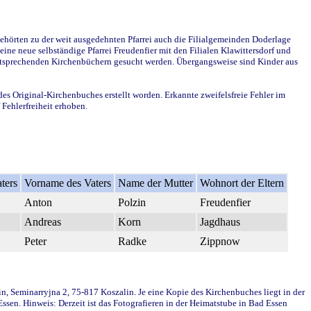
ehörten zu der weit ausgedehnten Pfarrei auch die Filialgemeinden Doderlage
ine neue selbständige Pfarrei Freudenfier mit den Filialen Klawittersdorf und
 entsprechenden Kirchenbüchern gesucht werden. Übergangsweise sind Kinder aus
des Original-Kirchenbuches erstellt worden. Erkannte zweifelsfreie Fehler im
Fehlerfreiheit erhoben.
ters
Vorname des Vaters
Name der Mutter
Wohnort der Eltern
Anton
Polzin
Freudenfier
Andreas
Korn
Jagdhaus
Peter
Radke
Zippnow
in, Seminarryjna 2, 75-817 Koszalin. Je eine Kopie des Kirchenbuches liegt in der
en. Hinweis: Derzeit ist das Fotografieren in der Heimatstube in Bad Essen