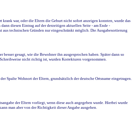
krank war, oder die Eltern die Geburt nicht sofort anzeigen konnten, wurde das
ann diesen Eintrag auf der derzeitigen aktuellen Seite - am Ende -
st aus technischen Gründen nur eingeschränkt möglich. Die Ausgabesortierung
r besser gesagt, wie die Bewohner ihn ausgesprochen haben. Später dann so
e Schreibweise nicht richtig ist, wurden Korrekturen vorgenommen.
r Spalte Wohnort der Eltern, grundsätzlich der deutsche Ortsname eingetragen.
rtsangabe der Eltern vorliegt, wenn diese auch angegeben wurde. Hierbei wurde
d kann man aber von der Richtigkeit dieser Angabe ausgehen.