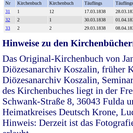
Nr
Kirchenbuch
Kirchenbuch
Täuflings
Täufling
31
1
12
17.03.1838
28.03.18
32
2
1
30.03.1838
01.04.18
33
2
2
29.03.1838
08.04.18
Hinweise zu den Kirchenbücher
Das Original-Kirchenbuch von Jan
Diözesanarchiv Koszalin, früher Kö
Diözesanarchiv Koszalin, Seminar
des Kirchenbuches liegt in der Fr
Schwank-Straße 8, 36043 Fulda u
Heimatkreises Deutsch Krone, Lu
Hinweis: Derzeit ist das Fotograf