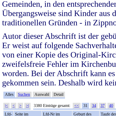
Gemeinden, in den entsprechende
Übergangsweise sind Kinder aus 
traditionellen Gründen - in Zippn
Autor dieser Abschrift ist der geb
Er weist auf folgende Sachverhalte
von einer Kopie des Original-Kirc
zweifelsfreie Fehler im Kirchenbuc
worden. Bei der Abschrift kann e
gekommen sein. Deshalb wird kein
Alles
Suchen
Auswahl
Detail
|<
<
>
>|
3380 Einträge gesamt:
<<
31
34
37
40
Lfd-
Seite im
Lfd-Nr im
Geburt des
Taufe de