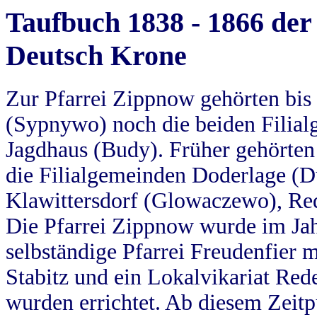
Taufbuch 1838 - 1866 der
Deutsch Krone
Zur Pfarrei Zippnow gehörten bi
(Sypnywo) noch die beiden Filial
Jagdhaus (Budy). Früher gehörten 
die Filialgemeinden Doderlage (D
Klawittersdorf (Glowaczewo), Red
Die Pfarrei Zippnow wurde im Jah
selbständige Pfarrei Freudenfier m
Stabitz und ein Lokalvikariat Red
wurden errichtet. Ab diesem Zeitp