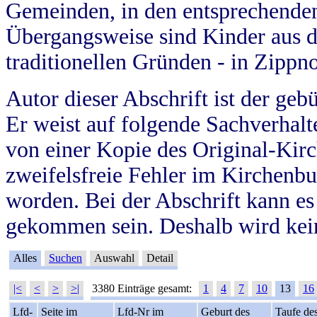
Gemeinden, in den entsprechende
Übergangsweise sind Kinder aus 
traditionellen Gründen - in Zippn
Autor dieser Abschrift ist der geb
Er weist auf folgende Sachverhalte
von einer Kopie des Original-Kirc
zweifelsfreie Fehler im Kirchenbuc
worden. Bei der Abschrift kann e
gekommen sein. Deshalb wird kein
Alles
Suchen
Auswahl
Detail
|<
<
>
>|
3380 Einträge gesamt:
1
4
7
10
13
16
Lfd-
Seite im
Lfd-Nr im
Geburt des
Taufe de