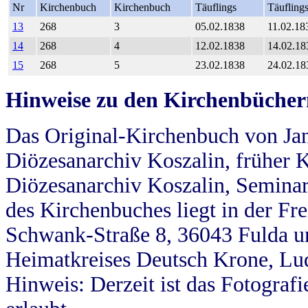
Nr
Kirchenbuch
Kirchenbuch
Täuflings
Täufling
13
268
3
05.02.1838
11.02.18
14
268
4
12.02.1838
14.02.18
15
268
5
23.02.1838
24.02.18
Hinweise zu den Kirchenbücher
Das Original-Kirchenbuch von Jan
Diözesanarchiv Koszalin, früher Kö
Diözesanarchiv Koszalin, Seminar
des Kirchenbuches liegt in der Fr
Schwank-Straße 8, 36043 Fulda u
Heimatkreises Deutsch Krone, Lu
Hinweis: Derzeit ist das Fotograf