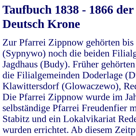
Taufbuch 1838 - 1866 der
Deutsch Krone
Zur Pfarrei Zippnow gehörten bi
(Sypnywo) noch die beiden Filial
Jagdhaus (Budy). Früher gehörten 
die Filialgemeinden Doderlage (D
Klawittersdorf (Glowaczewo), Red
Die Pfarrei Zippnow wurde im Jah
selbständige Pfarrei Freudenfier m
Stabitz und ein Lokalvikariat Red
wurden errichtet. Ab diesem Zeitp