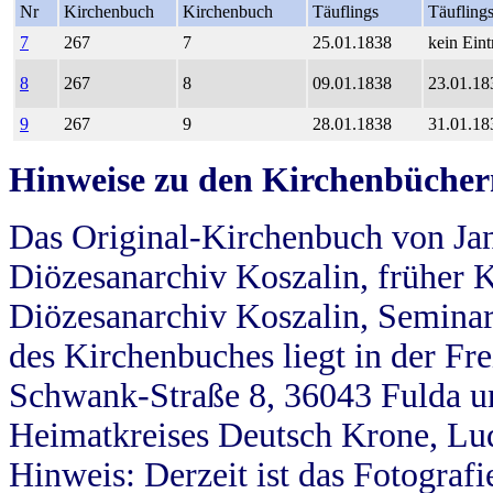
Nr
Kirchenbuch
Kirchenbuch
Täuflings
Täufling
7
267
7
25.01.1838
kein Eint
8
267
8
09.01.1838
23.01.18
9
267
9
28.01.1838
31.01.18
Hinweise zu den Kirchenbücher
Das Original-Kirchenbuch von Jan
Diözesanarchiv Koszalin, früher Kö
Diözesanarchiv Koszalin, Seminar
des Kirchenbuches liegt in der Fr
Schwank-Straße 8, 36043 Fulda u
Heimatkreises Deutsch Krone, Lu
Hinweis: Derzeit ist das Fotograf