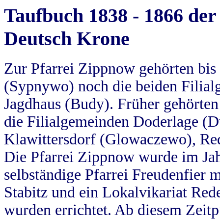
Taufbuch 1838 - 1866 der
Deutsch Krone
Zur Pfarrei Zippnow gehörten bi
(Sypnywo) noch die beiden Filial
Jagdhaus (Budy). Früher gehörten 
die Filialgemeinden Doderlage (D
Klawittersdorf (Glowaczewo), Red
Die Pfarrei Zippnow wurde im Jah
selbständige Pfarrei Freudenfier m
Stabitz und ein Lokalvikariat Red
wurden errichtet. Ab diesem Zeitp