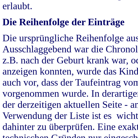
erlaubt.
Die Reihenfolge der Einträge
Die ursprüngliche Reihenfolge au
Ausschlaggebend war die Chronol
z.B. nach der Geburt krank war, od
anzeigen konnten, wurde das Kind
auch vor, dass der Taufeintrag vo
vorgenommen wurde. In derartigen
der derzeitigen aktuellen Seite -
Verwendung der Liste ist es wich
dahinter zu überprüfen. Eine exa
technischen Gründen nur eingesch