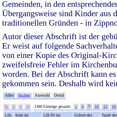
Gemeinden, in den entsprechende
Übergangsweise sind Kinder aus 
traditionellen Gründen - in Zippn
Autor dieser Abschrift ist der geb
Er weist auf folgende Sachverhalte
von einer Kopie des Original-Kirc
zweifelsfreie Fehler im Kirchenbuc
worden. Bei der Abschrift kann e
gekommen sein. Deshalb wird kein
Alles
Suchen
Auswahl
Detail
|<
<
>
>|
3380 Einträge gesamt:
1
4
7
10
13
16
Lfd-
Seite im
Lfd-Nr im
Geburt des
Taufe de