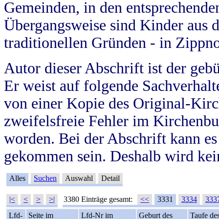
Gemeinden, in den entsprechende
Übergangsweise sind Kinder aus 
traditionellen Gründen - in Zippn
Autor dieser Abschrift ist der geb
Er weist auf folgende Sachverhalte
von einer Kopie des Original-Kirc
zweifelsfreie Fehler im Kirchenbuc
worden. Bei der Abschrift kann e
gekommen sein. Deshalb wird kein
Alles
Suchen
Auswahl
Detail
|<
<
>
>|
3380 Einträge gesamt:
<<
3331
3334
333
Lfd-
Seite im
Lfd-Nr im
Geburt des
Taufe de