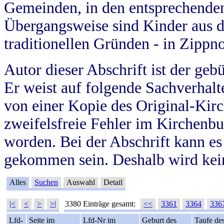
Gemeinden, in den entsprechende
Übergangsweise sind Kinder aus 
traditionellen Gründen - in Zippn
Autor dieser Abschrift ist der geb
Er weist auf folgende Sachverhalte
von einer Kopie des Original-Kirc
zweifelsfreie Fehler im Kirchenbuc
worden. Bei der Abschrift kann e
gekommen sein. Deshalb wird kein
Alles
Suchen
Auswahl
Detail
|<
<
>
>|
3380 Einträge gesamt:
<<
3361
3364
336
Lfd-
Seite im
Lfd-Nr im
Geburt des
Taufe de