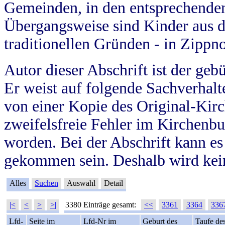
Gemeinden, in den entsprechende
Übergangsweise sind Kinder aus 
traditionellen Gründen - in Zippn
Autor dieser Abschrift ist der geb
Er weist auf folgende Sachverhalte
von einer Kopie des Original-Kirc
zweifelsfreie Fehler im Kirchenbuc
worden. Bei der Abschrift kann e
gekommen sein. Deshalb wird kein
Alles
Suchen
Auswahl
Detail
|<
<
>
>|
3380 Einträge gesamt:
<<
3361
3364
336
Lfd-
Seite im
Lfd-Nr im
Geburt des
Taufe de