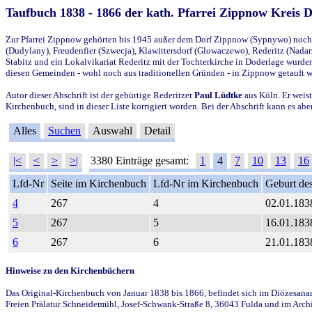
Taufbuch 1838 - 1866 der kath. Pfarrei Zippnow Kreis 
Zur Pfarrei Zippnow gehörten bis 1945 außer dem Dorf Zippnow (Sypnywo) noch d
(Dudylany), Freudenfier (Szwecja), Klawittersdorf (Glowaczewo), Rederitz (Nadarz
Stabitz und ein Lokalvikariat Rederitz mit der Tochterkirche in Doderlage wurd
diesen Gemeinden - wohl noch aus traditionellen Gründen - in Zippnow getauft 
Autor dieser Abschrift ist der gebürtige Rederitzer
Paul Lüdtke
aus Köln. Er weist
Kirchenbuch, sind in dieser Liste korrigiert worden. Bei der Abschrift kann es 
Alles
Suchen
Auswahl
Detail
|<
<
>
>|
3380 Einträge gesamt:
1
4
7
10
13
16
Lfd-Nr
Seite im Kirchenbuch
Lfd-Nr im Kirchenbuch
Geburt des
4
267
4
02.01.183
5
267
5
16.01.183
6
267
6
21.01.183
Hinweise zu den Kirchenbüchern
Das Original-Kirchenbuch von Januar 1838 bis 1866, befindet sich im Diözesanarch
Freien Prälatur Schneidemühl, Josef-Schwank-Straße 8, 36043 Fulda und im Archi