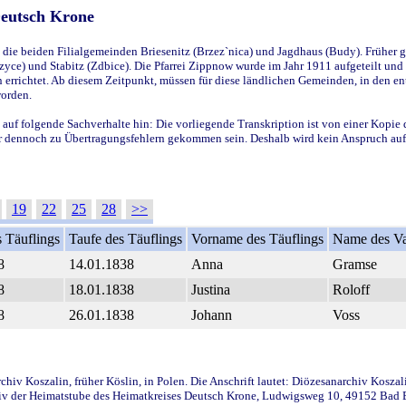
Deutsch Krone
ie beiden Filialgemeinden Briesenitz (Brzez`nica) und Jagdhaus (Budy). Früher g
yce) und Stabitz (Zdbice). Die Pfarrei Zippnow wurde im Jahr 1911 aufgeteilt und e
en errichtet. Ab diesem Zeitpunkt, müssen für diese ländlichen Gemeinden, in den
worden.
 auf folgende Sachverhalte hin: Die vorliegende Transkription ist von einer Kopie 
aber dennoch zu Übertragungsfehlern gekommen sein. Deshalb wird kein Anspruch auf 
19
22
25
28
>>
 Täuflings
Taufe des Täuflings
Vorname des Täuflings
Name des Va
8
14.01.1838
Anna
Gramse
8
18.01.1838
Justina
Roloff
8
26.01.1838
Johann
Voss
iv Koszalin, früher Köslin, in Polen. Die Anschrift lautet: Diözesanarchiv Koszal
v der Heimatstube des Heimatkreises Deutsch Krone, Ludwigsweg 10, 49152 Bad Ess