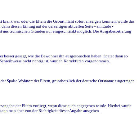
krank war, oder die Eltern die Geburt nicht sofort anzeigen konnten, wurde das
ann diesen Eintrag auf der derzeitigen aktuellen Seite - am Ende -
st aus technischen Gründen nur eingeschränkt möglich. Die Ausgabesortierung
r besser gesagt, wie die Bewohner ihn ausgesprochen haben. Später dann so
e Schreibweise nicht richtig ist, wurden Korrekturen vorgenommen.
r Spalte Wohnort der Eltern, grundsätzlich der deutsche Ortsname eingetragen.
rtsangabe der Eltern vorliegt, wenn diese auch angegeben wurde. Hierbei wurde
d kann man aber von der Richtigkeit dieser Angabe ausgehen.