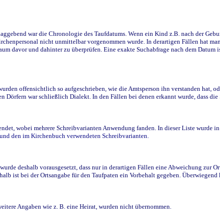
ggebend war die Chronologie des Taufdatums. Wenn ein Kind z.B. nach der Geburt 
rchenpersonal nicht unmittelbar vorgenommen wurde. In derartigen Fällen hat man d
raum davor und dahinter zu überprüfen. Eine exakte Suchabfrage nach dem Datum i
den offensichtlich so aufgeschrieben, wie die Amtsperson ihn verstanden hat, ode
n Dörfern war schließlich Dialekt. In den Fällen bei denen erkannt wurde, dass di
t, wobei mehrere Schreibvarianten Anwendung fanden. In dieser Liste wurde in de
n und den im Kirchenbuch verwendeten Schreibvarianten.
wurde deshalb vorausgesetzt, dass nur in derartigen Fällen eine Abweichung zur O
eshalb ist bei der Ortsangabe für den Taufpaten ein Vorbehalt gegeben. Überwiegen
weitere Angaben wie z. B. eine Heirat, wurden nicht übernommen.