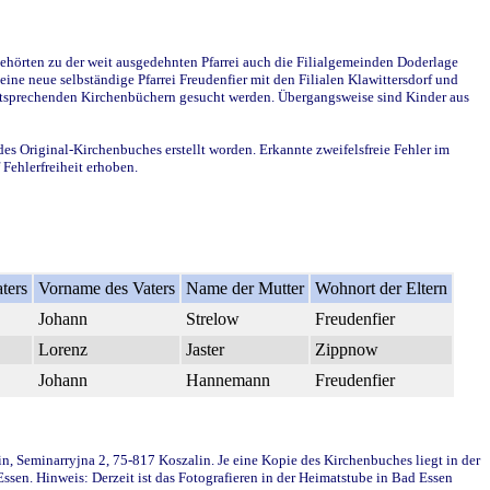
ehörten zu der weit ausgedehnten Pfarrei auch die Filialgemeinden Doderlage
ine neue selbständige Pfarrei Freudenfier mit den Filialen Klawittersdorf und
 entsprechenden Kirchenbüchern gesucht werden. Übergangsweise sind Kinder aus
des Original-Kirchenbuches erstellt worden. Erkannte zweifelsfreie Fehler im
Fehlerfreiheit erhoben.
ters
Vorname des Vaters
Name der Mutter
Wohnort der Eltern
Johann
Strelow
Freudenfier
Lorenz
Jaster
Zippnow
Johann
Hannemann
Freudenfier
in, Seminarryjna 2, 75-817 Koszalin. Je eine Kopie des Kirchenbuches liegt in der
en. Hinweis: Derzeit ist das Fotografieren in der Heimatstube in Bad Essen