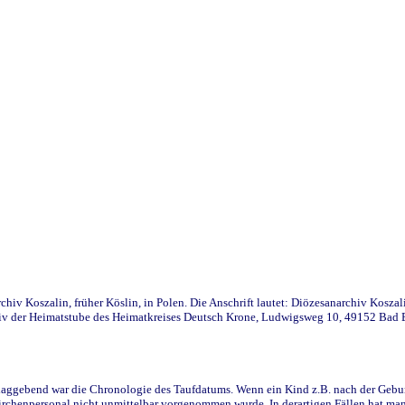
iv Koszalin, früher Köslin, in Polen. Die Anschrift lautet: Diözesanarchiv Koszal
v der Heimatstube des Heimatkreises Deutsch Krone, Ludwigsweg 10, 49152 Bad Ess
ggebend war die Chronologie des Taufdatums. Wenn ein Kind z.B. nach der Geburt 
rchenpersonal nicht unmittelbar vorgenommen wurde. In derartigen Fällen hat man d