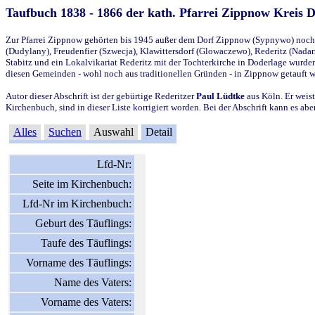
Taufbuch 1838 - 1866 der kath. Pfarrei Zippnow Kreis 
Zur Pfarrei Zippnow gehörten bis 1945 außer dem Dorf Zippnow (Sypnywo) noch d
(Dudylany), Freudenfier (Szwecja), Klawittersdorf (Glowaczewo), Rederitz (Nadarz
Stabitz und ein Lokalvikariat Rederitz mit der Tochterkirche in Doderlage wurd
diesen Gemeinden - wohl noch aus traditionellen Gründen - in Zippnow getauft 
Autor dieser Abschrift ist der gebürtige Rederitzer
Paul Lüdtke
aus Köln. Er weist
Kirchenbuch, sind in dieser Liste korrigiert worden. Bei der Abschrift kann es 
Alles
Suchen
Auswahl
Detail
Lfd-Nr:
Seite im Kirchenbuch:
Lfd-Nr im Kirchenbuch:
Geburt des Täuflings:
Taufe des Täuflings:
Vorname des Täuflings:
Name des Vaters:
Vorname des Vaters: