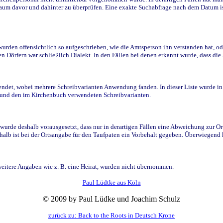
raum davor und dahinter zu überprüfen. Eine exakte Suchabfrage nach dem Datum i
den offensichtlich so aufgeschrieben, wie die Amtsperson ihn verstanden hat, ode
n Dörfern war schließlich Dialekt. In den Fällen bei denen erkannt wurde, dass di
t, wobei mehrere Schreibvarianten Anwendung fanden. In dieser Liste wurde in de
n und den im Kirchenbuch verwendeten Schreibvarianten.
wurde deshalb vorausgesetzt, dass nur in derartigen Fällen eine Abweichung zur O
eshalb ist bei der Ortsangabe für den Taufpaten ein Vorbehalt gegeben. Überwiegen
weitere Angaben wie z. B. eine Heirat, wurden nicht übernommen.
Paul Lüdtke aus Köln
© 2009 by Paul Lüdke und Joachim Schulz
zurück zu: Back to the Roots in Deutsch Krone