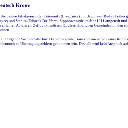
Deutsch Krone
ie beiden Filialgemeinden Briesenitz (Brzez`nica) und Jagdhaus (Budy). Früher g
yce) und Stabitz (Zdbice). Die Pfarrei Zippnow wurde im Jahr 1911 aufgeteilt und e
en errichtet. Ab diesem Zeitpunkt, müssen für diese ländlichen Gemeinden, in den
worden.
 auf folgende Sachverhalte hin: Die vorliegende Transkription ist von einer Kopie 
aber dennoch zu Übertragungsfehlern gekommen sein. Deshalb wird kein Anspruch auf 