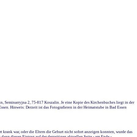
in, Seminarryjna 2, 75-817 Koszalin. Je eine Kopie des Kirchenbuches liegt in der
en. Hinweis: Derzeit ist das Fotografieren in der Heimatstube in Bad Essen
krank war, oder die Eltern die Geburt nicht sofort anzeigen konnten, wurde das
ann diesen Eintrag auf der derzeitigen aktuellen Seite - am Ende -