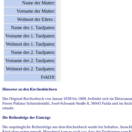
Name der Mutter:
Vorname der Mutter:
Wohnort der Eltern :
Name des 1. Taufpaten:
Vorname des 1. Taufpaten:
Wohnort des 1. Taufpaten:
Name des 2. Taufpaten:
Vorname des 2. Taufpaten:
Wohnort des 2. Taufpaten:
Feld18:
Hinweise zu den Kirchenbüchern
Das Original-Kirchenbuch von Januar 1838 bis 1866, befindet sich im Diözesanarch
Freien Prälatur Schneidemühl, Josef-Schwank-Straße 8, 36043 Fulda und im Archi
erlaubt.
Die Reihenfolge der Einträge
Die ursprüngliche Reihenfolge aus dem Kirchenbuch wurde bei behalten. Ausschla
Kind eben später getauft. Manchmal kam es auch vor, dass der Taufeintrag vom Ki