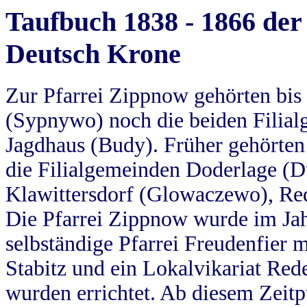
Taufbuch 1838 - 1866 der
Deutsch Krone
Zur Pfarrei Zippnow gehörten bi
(Sypnywo) noch die beiden Filial
Jagdhaus (Budy). Früher gehörten 
die Filialgemeinden Doderlage (D
Klawittersdorf (Glowaczewo), Red
Die Pfarrei Zippnow wurde im Jah
selbständige Pfarrei Freudenfier m
Stabitz und ein Lokalvikariat Red
wurden errichtet. Ab diesem Zeitp