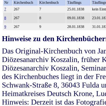
Nr
Kirchenbuch
Kirchenbuch
Täuflings
Täufling
7
267
7
25.01.1838
kein Eint
8
267
8
09.01.1838
23.01.18
9
267
9
28.01.1838
31.01.18
Hinweise zu den Kirchenbücher
Das Original-Kirchenbuch von Jan
Diözesanarchiv Koszalin, früher Kö
Diözesanarchiv Koszalin, Seminar
des Kirchenbuches liegt in der Fr
Schwank-Straße 8, 36043 Fulda u
Heimatkreises Deutsch Krone, Lu
Hinweis: Derzeit ist das Fotograf