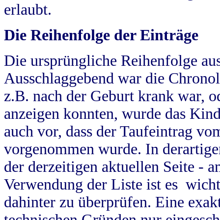
erlaubt.
Die Reihenfolge der Einträge
Die ursprüngliche Reihenfolge au
Ausschlaggebend war die Chronol
z.B. nach der Geburt krank war, od
anzeigen konnten, wurde das Kind
auch vor, dass der Taufeintrag vo
vorgenommen wurde. In derartigen
der derzeitigen aktuellen Seite -
Verwendung der Liste ist es wich
dahinter zu überprüfen. Eine exa
technischen Gründen nur eingesch