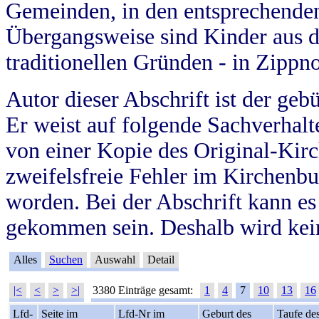
Gemeinden, in den entsprechende
Übergangsweise sind Kinder aus 
traditionellen Gründen - in Zippn
Autor dieser Abschrift ist der geb
Er weist auf folgende Sachverhalte
von einer Kopie des Original-Kirc
zweifelsfreie Fehler im Kirchenbuc
worden. Bei der Abschrift kann e
gekommen sein. Deshalb wird kein
Alles
Suchen
Auswahl
Detail
|<
<
>
>|
3380 Einträge gesamt:
1
4
7
10
13
16
Lfd-
Seite im
Lfd-Nr im
Geburt des
Taufe de