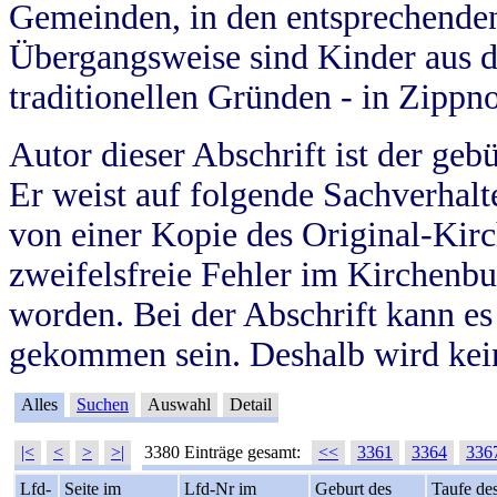
Gemeinden, in den entsprechende
Übergangsweise sind Kinder aus 
traditionellen Gründen - in Zippn
Autor dieser Abschrift ist der geb
Er weist auf folgende Sachverhalte
von einer Kopie des Original-Kirc
zweifelsfreie Fehler im Kirchenbuc
worden. Bei der Abschrift kann e
gekommen sein. Deshalb wird kein
Alles
Suchen
Auswahl
Detail
|<
<
>
>|
3380 Einträge gesamt:
<<
3361
3364
336
Lfd-
Seite im
Lfd-Nr im
Geburt des
Taufe de